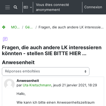
Passer au contenu principal
Vous êtes connecté
Connexion
Activer/désactiver la saisie de recherche
anonymement
Panneau latéral
❖ MOODLE Hilfen
Généralités
Fragen, die auch andere LK interessieren könnten - stellen SIE BITTE HIER ...
Fragen, die auch andere LK interessieren
könnten - stellen SIE BITTE HIER ...
Anwesenheit
Type d’affichage
Anwesenheit
Nombre de réponses : 0
par
Uta Kretschmann
,
jeudi 21 janvier 2021, 18:29
Hallo,
Wie kann ich bitte einen Anwesenheitszeitraum