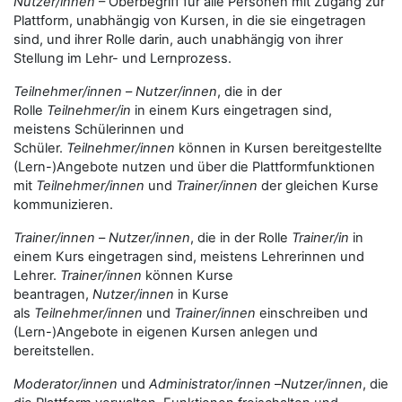
Nutzer/innen
– Oberbegriff für alle Personen mit Zugang zur
Plattform, unabhängig von Kursen, in die sie eingetragen
sind, und ihrer Rolle darin, auch unabhängig von ihrer
Stellung im Lehr- und Lernprozess.
Teilnehmer/innen
–
Nutzer/innen
, die in der
Rolle
Teilnehmer/in
in einem Kurs eingetragen sind,
meistens Schülerinnen und
Schüler.
Teilnehmer/innen
können in Kursen bereitgestellte
(Lern-)Angebote nutzen und über die Plattformfunktionen
mit
Teilnehmer/innen
und
Trainer/innen
der gleichen Kurse
kommunizieren.
Trainer/innen
–
Nutzer/innen
, die in der Rolle
Trainer/in
in
einem Kurs eingetragen sind, meistens Lehrerinnen und
Lehrer.
Trainer/innen
können Kurse
beantragen,
Nutzer/innen
in Kurse
als
Teilnehmer/innen
und
Trainer/innen
einschreiben und
(Lern-)Angebote in eigenen Kursen anlegen und
bereitstellen.
Moderator/innen
und
Administrator/innen
–
Nutzer/innen
, die