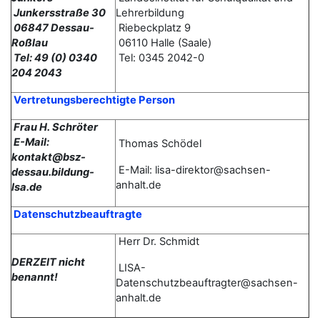
Junkersstraße 30
Lehrerbildung
06847 Dessau-
Riebeckplatz 9
Roßlau
06110 Halle (Saale)
Tel: 49 (0) 0340
Tel: 0345 2042-0
204 2043
Vertretungsberechtigte Person
Frau H. Schröter
E-Mail:
Thomas
Schödel
kontakt@bsz-
E-Mail: lisa-direktor@sachsen-
dessau.bildung-
anhalt.de
lsa.de
Datenschutzbeauftragte
Herr Dr. Schmidt
DERZEIT nicht
LISA-
benannt!
Datenschutzbeauftragter@sachsen-
anhalt.de