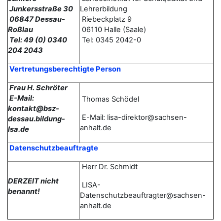
Junkersstraße 30
Lehrerbildung
06847 Dessau-
Riebeckplatz 9
Roßlau
06110 Halle (Saale)
Tel: 49 (0) 0340
Tel: 0345 2042-0
204 2043
Vertretungsberechtigte Person
Frau H. Schröter
E-Mail:
Thomas
Schödel
kontakt@bsz-
E-Mail: lisa-direktor@sachsen-
dessau.bildung-
anhalt.de
lsa.de
Datenschutzbeauftragte
Herr Dr. Schmidt
DERZEIT nicht
LISA-
benannt!
Datenschutzbeauftragter@sachsen-
anhalt.de