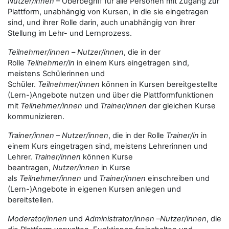
Nutzer/innen
– Oberbegriff für alle Personen mit Zugang zur
Plattform, unabhängig von Kursen, in die sie eingetragen
sind, und ihrer Rolle darin, auch unabhängig von ihrer
Stellung im Lehr- und Lernprozess.
Teilnehmer/innen
–
Nutzer/innen
, die in der
Rolle
Teilnehmer/in
in einem Kurs eingetragen sind,
meistens Schülerinnen und
Schüler.
Teilnehmer/innen
können in Kursen bereitgestellte
(Lern-)Angebote nutzen und über die Plattformfunktionen
mit
Teilnehmer/innen
und
Trainer/innen
der gleichen Kurse
kommunizieren.
Trainer/innen
–
Nutzer/innen
, die in der Rolle
Trainer/in
in
einem Kurs eingetragen sind, meistens Lehrerinnen und
Lehrer.
Trainer/innen
können Kurse
beantragen,
Nutzer/innen
in Kurse
als
Teilnehmer/innen
und
Trainer/innen
einschreiben und
(Lern-)Angebote in eigenen Kursen anlegen und
bereitstellen.
Moderator/innen
und
Administrator/innen
–
Nutzer/innen
, die