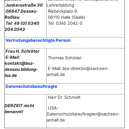
Junkersstraße 30
Lehrerbildung
06847 Dessau-
Riebeckplatz 9
Roßlau
06110 Halle (Saale)
Tel: 49 (0) 0340
Tel: 0345 2042-0
204 2043
Vertretungsberechtigte Person
Frau H. Schröter
E-Mail:
Thomas
Schödel
kontakt@bsz-
E-Mail: lisa-direktor@sachsen-
dessau.bildung-
anhalt.de
lsa.de
Datenschutzbeauftragte
Herr Dr. Schmidt
DERZEIT nicht
LISA-
benannt!
Datenschutzbeauftragter@sachsen-
anhalt.de