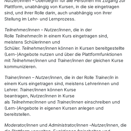
Nutzer/innen
– Oberbegriff für alle Personen mit Zugang zur
Plattform, unabhängig von Kursen, in die sie eingetragen
sind, und ihrer Rolle darin, auch unabhängig von ihrer
Stellung im Lehr- und Lernprozess.
Teilnehmer/innen
–
Nutzer/innen
, die in der
Rolle
Teilnehmer/in
in einem Kurs eingetragen sind,
meistens Schülerinnen und
Schüler.
Teilnehmer/innen
können in Kursen bereitgestellte
(Lern-)Angebote nutzen und über die Plattformfunktionen
mit
Teilnehmer/innen
und
Trainer/innen
der gleichen Kurse
kommunizieren.
Trainer/innen
–
Nutzer/innen
, die in der Rolle
Trainer/in
in
einem Kurs eingetragen sind, meistens Lehrerinnen und
Lehrer.
Trainer/innen
können Kurse
beantragen,
Nutzer/innen
in Kurse
als
Teilnehmer/innen
und
Trainer/innen
einschreiben und
(Lern-)Angebote in eigenen Kursen anlegen und
bereitstellen.
Moderator/innen
und
Administrator/innen
–
Nutzer/innen
, die