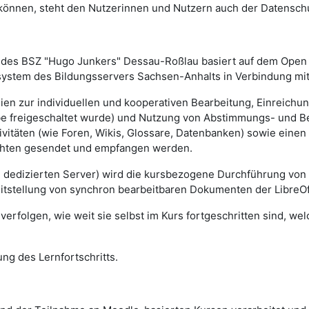
n können, steht den Nutzerinnen und Nutzern auch der Datensch
des BSZ "Hugo Junkers" Dessau-Roßlau basiert auf dem Ope
rsystem des Bildungsservers Sachsen-Anhalts in Verbindung mit
lien zur individuellen und kooperativen Bearbeitung, Einreich
gabe freigeschaltet wurde) und Nutzung von Abstimmungs- und 
vitäten (wie Foren, Wikis, Glossare, Datenbanken) sowie einen
ichten gesendet und empfangen werden.
m dedizierten Server) wird die kursbezogene Durchführung von
eitstellung von synchron bearbeitbaren Dokumenten der LibreOf
erfolgen, wie weit sie selbst im Kurs fortgeschritten sind, we
ng des Lernfortschritts.