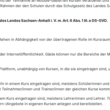
d der Teilnahme an Moodle-basierten Kursen verarbeitet und
im Rahmen der den Schulen durch das Schulgesetz des Landes 
es Landes Sachsen-Anhalt i. V. m. Art. 6 Abs. 1 lit. e DS-GVO.
tehen in Abhängigkeit von der übertragenen Rolle im Kursrau
r Internetöffentlichkeit. Gäste können nur die Bereiche der Mo
Plattform, unabhängig von Kursen, in die sie eingetragen sind, u
/in
in einem Kurs eingetragen sind, meistens Schülerinnen und
t
Teilnehmer/innen
und
Trainer/innen
der gleichen Kurse komm
nem Kurs eingetragen sind, meistens Lehrerinnen und Lehrer.
T
rn-)Angebote in eigenen Kursen anlegen und bereitstellen.