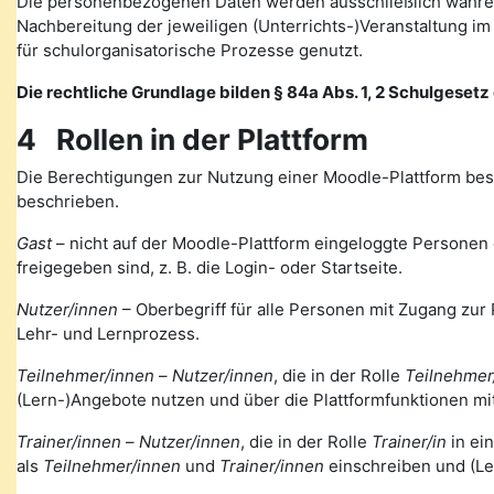
Die personenbezogenen Daten werden ausschließlich währen
Nachbereitung der jeweiligen (Unterrichts-)Veranstaltung 
für schulorganisatorische Prozesse genutzt.
Die rechtliche Grundlage bilden § 84a Abs. 1, 2 Schulgesetz d
4 Rollen in der Plattform
Die Berechtigungen zur Nutzung einer Moodle-Plattform bes
beschrieben.
Gast
– nicht auf der Moodle-Plattform eingeloggte Personen de
freigegeben sind, z. B. die Login- oder Startseite.
Nutzer/innen
– Oberbegriff für alle Personen mit Zugang zur 
Lehr- und Lernprozess.
Teilnehmer/innen
–
Nutzer/innen
, die in der Rolle
Teilnehmer
(Lern-)Angebote nutzen und über die Plattformfunktionen mi
Trainer/innen
–
Nutzer/innen
, die in der Rolle
Trainer/in
in ei
als
Teilnehmer/innen
und
Trainer/innen
einschreiben und (Le