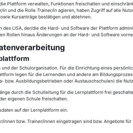
 die Plattform verwalten, Funktionen freischalten und einschrä
r/in
und die Rolle
Trainer/in
agieren, haben Zugriff auf alle Nut
owie Kursanträge bestätigen und ablehnen.
n des LISA, der/die die Hard- und Software der Plattform adminis
gen Rollen hinaus Änderungen an der Hard- und Software vorn
atenverarbeitung
plattform
ts und der Schulorganisation. Für die Einrichtung eines persönl
tform legen für die Lernenden und andere am Bildungsprozess 
ika- bzw. Ausbildungsbetrieben oder Austauschschulen) die Nut
nge durch die Schulleitung für die Lernplattform frei geschal
der eigenen Schule freischalten.
daten auf der Lernplattform ein.
r/innen
bzw.
Trainer/innen
eingetragen sind bzw. Angebote für 