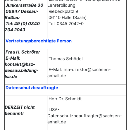
Junkersstraße 30
Lehrerbildung
06847 Dessau-
Riebeckplatz 9
Roßlau
06110 Halle (Saale)
Tel: 49 (0) 0340
Tel: 0345 2042-0
204 2043
Vertretungsberechtigte Person
Frau H. Schröter
E-Mail:
Thomas
Schödel
kontakt@bsz-
E-Mail: lisa-direktor@sachsen-
dessau.bildung-
anhalt.de
lsa.de
Datenschutzbeauftragte
Herr Dr. Schmidt
DERZEIT nicht
LISA-
benannt!
Datenschutzbeauftragter@sachsen-
anhalt.de