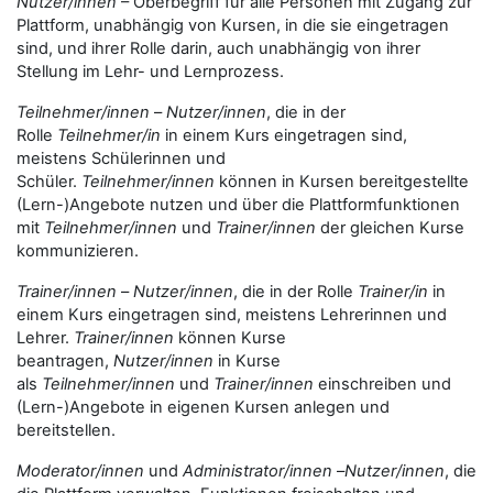
Nutzer/innen
– Oberbegriff für alle Personen mit Zugang zur
Plattform, unabhängig von Kursen, in die sie eingetragen
sind, und ihrer Rolle darin, auch unabhängig von ihrer
Stellung im Lehr- und Lernprozess.
Teilnehmer/innen
–
Nutzer/innen
, die in der
Rolle
Teilnehmer/in
in einem Kurs eingetragen sind,
meistens Schülerinnen und
Schüler.
Teilnehmer/innen
können in Kursen bereitgestellte
(Lern-)Angebote nutzen und über die Plattformfunktionen
mit
Teilnehmer/innen
und
Trainer/innen
der gleichen Kurse
kommunizieren.
Trainer/innen
–
Nutzer/innen
, die in der Rolle
Trainer/in
in
einem Kurs eingetragen sind, meistens Lehrerinnen und
Lehrer.
Trainer/innen
können Kurse
beantragen,
Nutzer/innen
in Kurse
als
Teilnehmer/innen
und
Trainer/innen
einschreiben und
(Lern-)Angebote in eigenen Kursen anlegen und
bereitstellen.
Moderator/innen
und
Administrator/innen
–
Nutzer/innen
, die