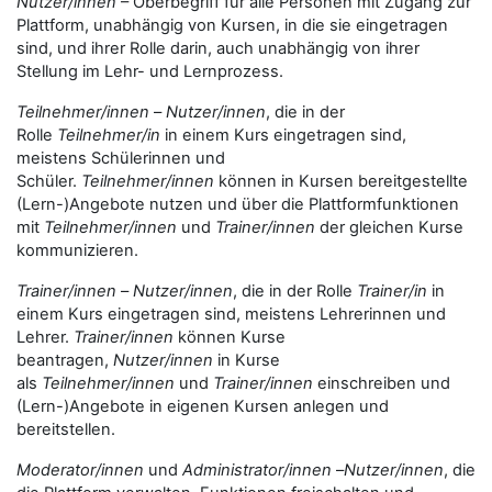
Nutzer/innen
– Oberbegriff für alle Personen mit Zugang zur
Plattform, unabhängig von Kursen, in die sie eingetragen
sind, und ihrer Rolle darin, auch unabhängig von ihrer
Stellung im Lehr- und Lernprozess.
Teilnehmer/innen
–
Nutzer/innen
, die in der
Rolle
Teilnehmer/in
in einem Kurs eingetragen sind,
meistens Schülerinnen und
Schüler.
Teilnehmer/innen
können in Kursen bereitgestellte
(Lern-)Angebote nutzen und über die Plattformfunktionen
mit
Teilnehmer/innen
und
Trainer/innen
der gleichen Kurse
kommunizieren.
Trainer/innen
–
Nutzer/innen
, die in der Rolle
Trainer/in
in
einem Kurs eingetragen sind, meistens Lehrerinnen und
Lehrer.
Trainer/innen
können Kurse
beantragen,
Nutzer/innen
in Kurse
als
Teilnehmer/innen
und
Trainer/innen
einschreiben und
(Lern-)Angebote in eigenen Kursen anlegen und
bereitstellen.
Moderator/innen
und
Administrator/innen
–
Nutzer/innen
, die