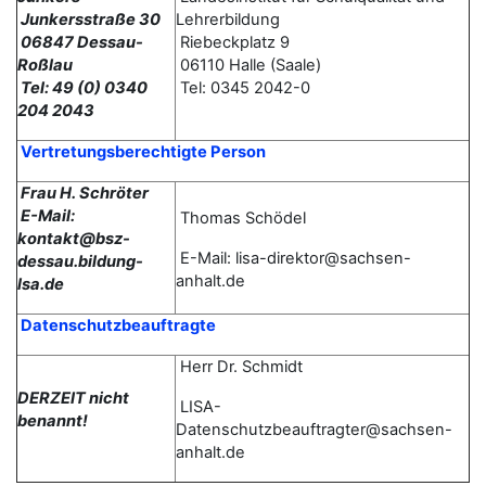
Junkersstraße 30
Lehrerbildung
06847 Dessau-
Riebeckplatz 9
Roßlau
06110 Halle (Saale)
Tel: 49 (0) 0340
Tel: 0345 2042-0
204 2043
Vertretungsberechtigte Person
Frau H. Schröter
E-Mail:
Thomas
Schödel
kontakt@bsz-
E-Mail: lisa-direktor@sachsen-
dessau.bildung-
anhalt.de
lsa.de
Datenschutzbeauftragte
Herr Dr. Schmidt
DERZEIT nicht
LISA-
benannt!
Datenschutzbeauftragter@sachsen-
anhalt.de