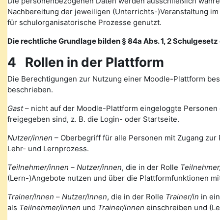
Die personenbezogenen Daten werden ausschließlich währen
Nachbereitung der jeweiligen (Unterrichts-)Veranstaltung 
für schulorganisatorische Prozesse genutzt.
Die rechtliche Grundlage bilden § 84a Abs. 1, 2 Schulgesetz d
4 Rollen in der Plattform
Die Berechtigungen zur Nutzung einer Moodle-Plattform bes
beschrieben.
Gast
– nicht auf der Moodle-Plattform eingeloggte Personen de
freigegeben sind, z. B. die Login- oder Startseite.
Nutzer/innen
– Oberbegriff für alle Personen mit Zugang zur 
Lehr- und Lernprozess.
Teilnehmer/innen
–
Nutzer/innen
, die in der Rolle
Teilnehmer
(Lern-)Angebote nutzen und über die Plattformfunktionen mi
Trainer/innen
–
Nutzer/innen
, die in der Rolle
Trainer/in
in ei
als
Teilnehmer/innen
und
Trainer/innen
einschreiben und (Le