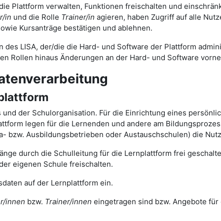
 die Plattform verwalten, Funktionen freischalten und einschrä
r/in
und die Rolle
Trainer/in
agieren, haben Zugriff auf alle Nut
owie Kursanträge bestätigen und ablehnen.
n des LISA, der/die die Hard- und Software der Plattform adminis
gen Rollen hinaus Änderungen an der Hard- und Software vorn
atenverarbeitung
plattform
ts und der Schulorganisation. Für die Einrichtung eines persönl
tform legen für die Lernenden und andere am Bildungsprozess 
ika- bzw. Ausbildungsbetrieben oder Austauschschulen) die Nut
nge durch die Schulleitung für die Lernplattform frei geschal
der eigenen Schule freischalten.
daten auf der Lernplattform ein.
r/innen
bzw.
Trainer/innen
eingetragen sind bzw. Angebote für 