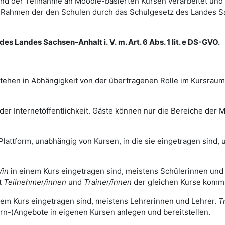
d der Teilnahme an Moodle-basierten Kursen verarbeitet und
im Rahmen der den Schulen durch das Schulgesetz des Landes 
es Landes Sachsen-Anhalt i. V. m. Art. 6 Abs. 1 lit. e DS-GVO.
tehen in Abhängigkeit von der übertragenen Rolle im Kursrau
r Internetöffentlichkeit. Gäste können nur die Bereiche der Mo
Plattform, unabhängig von Kursen, in die sie eingetragen sind, u
/in
in einem Kurs eingetragen sind, meistens Schülerinnen und
t
Teilnehmer/innen
und
Trainer/innen
der gleichen Kurse komm
nem Kurs eingetragen sind, meistens Lehrerinnen und Lehrer.
T
rn-)Angebote in eigenen Kursen anlegen und bereitstellen.