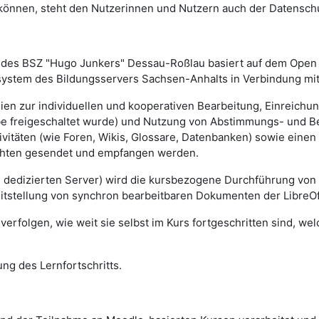
n können, steht den Nutzerinnen und Nutzern auch der Datensch
des BSZ "Hugo Junkers" Dessau-Roßlau basiert auf dem Ope
rsystem des Bildungsservers Sachsen-Anhalts in Verbindung mit
lien zur individuellen und kooperativen Bearbeitung, Einreich
gabe freigeschaltet wurde) und Nutzung von Abstimmungs- und 
vitäten (wie Foren, Wikis, Glossare, Datenbanken) sowie einen
ichten gesendet und empfangen werden.
m dedizierten Server) wird die kursbezogene Durchführung von
eitstellung von synchron bearbeitbaren Dokumenten der LibreOf
erfolgen, wie weit sie selbst im Kurs fortgeschritten sind, we
ng des Lernfortschritts.