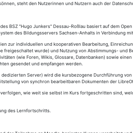
n können, steht den Nutzerinnen und Nutzern auch der Datensch
des BSZ "Hugo Junkers" Dessau-Roßlau basiert auf dem Ope
rsystem des Bildungsservers Sachsen-Anhalts in Verbindung mit
lien zur individuellen und kooperativen Bearbeitung, Einreich
gabe freigeschaltet wurde) und Nutzung von Abstimmungs- und 
vitäten (wie Foren, Wikis, Glossare, Datenbanken) sowie einen
ichten gesendet und empfangen werden.
m dedizierten Server) wird die kursbezogene Durchführung von
eitstellung von synchron bearbeitbaren Dokumenten der LibreOf
erfolgen, wie weit sie selbst im Kurs fortgeschritten sind, we
ng des Lernfortschritts.