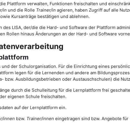
 die Plattform verwalten, Funktionen freischalten und einschrä
r/in
und die Rolle
Trainer/in
agieren, haben Zugriff auf alle Nut
owie Kursanträge bestätigen und ablehnen.
n des LISA, der/die die Hard- und Software der Plattform adminis
gen Rollen hinaus Änderungen an der Hard- und Software vorn
atenverarbeitung
plattform
ts und der Schulorganisation. Für die Einrichtung eines persönl
tform legen für die Lernenden und andere am Bildungsprozess 
ika- bzw. Ausbildungsbetrieben oder Austauschschulen) die Nut
nge durch die Schulleitung für die Lernplattform frei geschal
der eigenen Schule freischalten.
daten auf der Lernplattform ein.
r/innen
bzw.
Trainer/innen
eingetragen sind bzw. Angebote für 