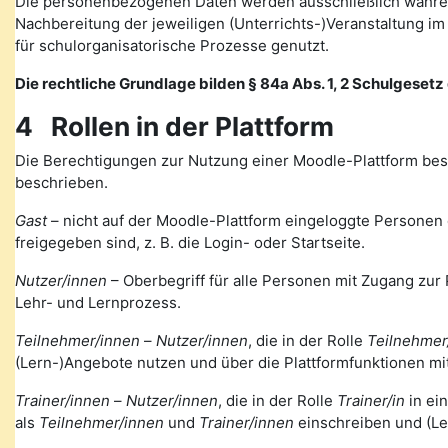
Die personenbezogenen Daten werden ausschließlich währen
Nachbereitung der jeweiligen (Unterrichts-)Veranstaltung 
für schulorganisatorische Prozesse genutzt.
Die rechtliche Grundlage bilden § 84a Abs. 1, 2 Schulgesetz d
4 Rollen in der Plattform
Die Berechtigungen zur Nutzung einer Moodle-Plattform bes
beschrieben.
Gast
– nicht auf der Moodle-Plattform eingeloggte Personen de
freigegeben sind, z. B. die Login- oder Startseite.
Nutzer/innen
– Oberbegriff für alle Personen mit Zugang zur 
Lehr- und Lernprozess.
Teilnehmer/innen
–
Nutzer/innen
, die in der Rolle
Teilnehmer
(Lern-)Angebote nutzen und über die Plattformfunktionen mi
Trainer/innen
–
Nutzer/innen
, die in der Rolle
Trainer/in
in ei
als
Teilnehmer/innen
und
Trainer/innen
einschreiben und (Le