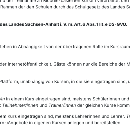
d der Teilnahme an Moodle-basierten Kursen verarbeitet und
im Rahmen der den Schulen durch das Schulgesetz des Landes 
es Landes Sachsen-Anhalt i. V. m. Art. 6 Abs. 1 lit. e DS-GVO.
tehen in Abhängigkeit von der übertragenen Rolle im Kursrau
r Internetöffentlichkeit. Gäste können nur die Bereiche der Mo
Plattform, unabhängig von Kursen, in die sie eingetragen sind, u
/in
in einem Kurs eingetragen sind, meistens Schülerinnen und
t
Teilnehmer/innen
und
Trainer/innen
der gleichen Kurse komm
nem Kurs eingetragen sind, meistens Lehrerinnen und Lehrer.
T
rn-)Angebote in eigenen Kursen anlegen und bereitstellen.