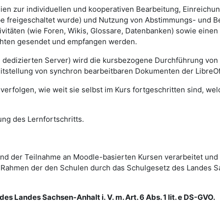
lien zur individuellen und kooperativen Bearbeitung, Einreich
gabe freigeschaltet wurde) und Nutzung von Abstimmungs- und 
vitäten (wie Foren, Wikis, Glossare, Datenbanken) sowie einen
ichten gesendet und empfangen werden.
m dedizierten Server) wird die kursbezogene Durchführung von
eitstellung von synchron bearbeitbaren Dokumenten der LibreOf
erfolgen, wie weit sie selbst im Kurs fortgeschritten sind, we
ng des Lernfortschritts.
d der Teilnahme an Moodle-basierten Kursen verarbeitet und
im Rahmen der den Schulen durch das Schulgesetz des Landes 
es Landes Sachsen-Anhalt i. V. m. Art. 6 Abs. 1 lit. e DS-GVO.