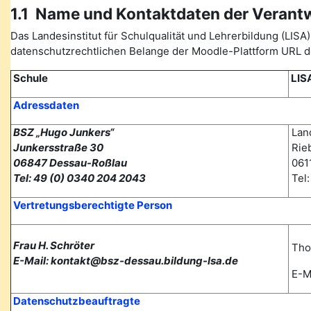
1.1 Name und Kontaktdaten der Verant
Das Landesinstitut für Schulqualität und Lehrerbildung (L
datenschutzrechtlichen Belange der Moodle-Plattform URL de
Schule
LIS
Adressdaten
BSZ „Hugo Junkers“
Land
Junkersstraße 30
Rieb
06847 Dessau-Roßlau
0611
Tel: 49 (0) 0340 204 2043
Tel
Vertretungsberechtigte Person
Frau H. Schröter
Tho
E-Mail: kontakt@bsz-dessau.bildung-lsa.de
E-Ma
Datenschutzbeauftragte