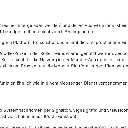
ores heruntergeladen werden) und deren Push-Funktion ist ei
. bereitgestellt und nicht vom LISA angeboten.
igene Plattform freischaltet und nimmt die entsprechenden Eins
oodle-Kurse in der Rolle
Teilnehmer/in
genutzt werden. Jedoch
n Kurse nicht für die Nutzung in der Moodle-App optimiert sind
stallierten Browser auf die Moodle-Plattform zugegriffen wer
sfunktion ähnlich wie in einem Messenger-Dienst vorgenomme
und Systemnachrichten per Signalton, Signalgrafik und Statusi
 aktiviert haben muss (Push-Funktion).
n gewünscht, in ihrem jeweiligen Endgerät explizit aktiviert 