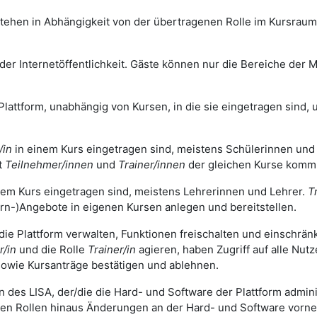
tehen in Abhängigkeit von der übertragenen Rolle im Kursrau
r Internetöffentlichkeit. Gäste können nur die Bereiche der Mo
Plattform, unabhängig von Kursen, in die sie eingetragen sind, u
/in
in einem Kurs eingetragen sind, meistens Schülerinnen und
t
Teilnehmer/innen
und
Trainer/innen
der gleichen Kurse komm
nem Kurs eingetragen sind, meistens Lehrerinnen und Lehrer.
T
rn-)Angebote in eigenen Kursen anlegen und bereitstellen.
 die Plattform verwalten, Funktionen freischalten und einschrä
r/in
und die Rolle
Trainer/in
agieren, haben Zugriff auf alle Nut
owie Kursanträge bestätigen und ablehnen.
n des LISA, der/die die Hard- und Software der Plattform adminis
gen Rollen hinaus Änderungen an der Hard- und Software vorn