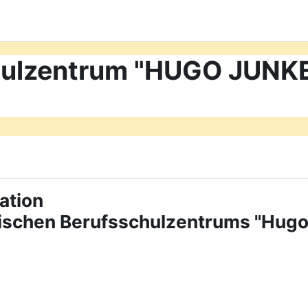
chulzentrum "HUGO JUN
ation
tischen Berufsschulzentrums "Hug