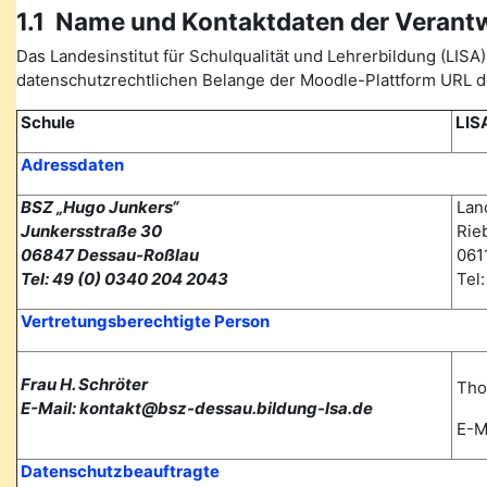
1.1 Name und Kontaktdaten der Verant
Das Landesinstitut für Schulqualität und Lehrerbildung (L
datenschutzrechtlichen Belange der Moodle-Plattform URL de
Schule
LIS
Adressdaten
BSZ „Hugo Junkers“
Land
Junkersstraße 30
Rieb
06847 Dessau-Roßlau
0611
Tel: 49 (0) 0340 204 2043
Tel
Vertretungsberechtigte Person
Frau H. Schröter
Tho
E-Mail: kontakt@bsz-dessau.bildung-lsa.de
E-Ma
Datenschutzbeauftragte