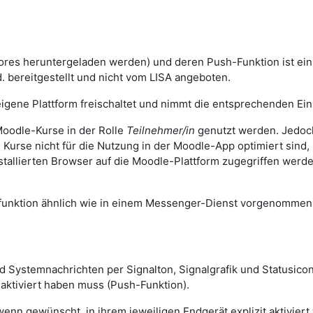
ores heruntergeladen werden) und deren Push-Funktion ist ei
. bereitgestellt und nicht vom LISA angeboten.
igene Plattform freischaltet und nimmt die entsprechenden Eins
oodle-Kurse in der Rolle
Teilnehmer/in
genutzt werden. Jedoch
n Kurse nicht für die Nutzung in der Moodle-App optimiert sind
stallierten Browser auf die Moodle-Plattform zugegriffen wer
sfunktion ähnlich wie in einem Messenger-Dienst vorgenomme
und Systemnachrichten per Signalton, Signalgrafik und Statusi
 aktiviert haben muss (Push-Funktion).
n gewünscht, in ihrem jeweiligen Endgerät explizit aktiviert 