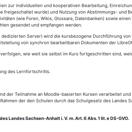
lien zur individuellen und kooperativen Bearbeitung, Einreich
gabe freigeschaltet wurde) und Nutzung von Abstimmungs- und 
vitäten (wie Foren, Wikis, Glossare, Datenbanken) sowie einen
ichten gesendet und empfangen werden.
m dedizierten Server) wird die kursbezogene Durchführung von
eitstellung von synchron bearbeitbaren Dokumenten der LibreOf
erfolgen, wie weit sie selbst im Kurs fortgeschritten sind, we
ng des Lernfortschritts.
d der Teilnahme an Moodle-basierten Kursen verarbeitet und
im Rahmen der den Schulen durch das Schulgesetz des Landes 
es Landes Sachsen-Anhalt i. V. m. Art. 6 Abs. 1 lit. e DS-GVO.