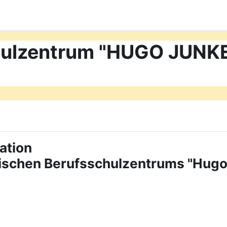
chulzentrum "HUGO JUN
ation
tischen Berufsschulzentrums "Hug