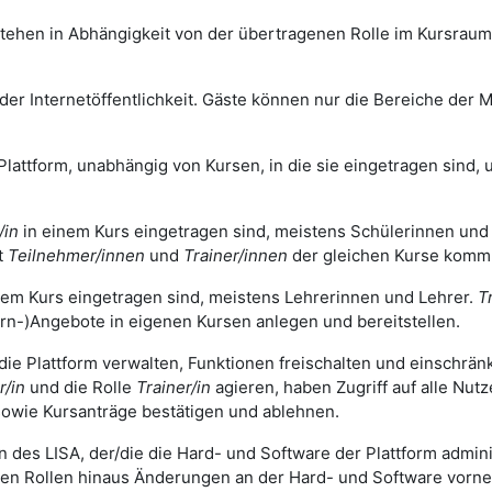
tehen in Abhängigkeit von der übertragenen Rolle im Kursrau
r Internetöffentlichkeit. Gäste können nur die Bereiche der Mo
Plattform, unabhängig von Kursen, in die sie eingetragen sind, u
/in
in einem Kurs eingetragen sind, meistens Schülerinnen und
t
Teilnehmer/innen
und
Trainer/innen
der gleichen Kurse komm
nem Kurs eingetragen sind, meistens Lehrerinnen und Lehrer.
T
rn-)Angebote in eigenen Kursen anlegen und bereitstellen.
 die Plattform verwalten, Funktionen freischalten und einschrä
r/in
und die Rolle
Trainer/in
agieren, haben Zugriff auf alle Nut
owie Kursanträge bestätigen und ablehnen.
n des LISA, der/die die Hard- und Software der Plattform adminis
gen Rollen hinaus Änderungen an der Hard- und Software vorn