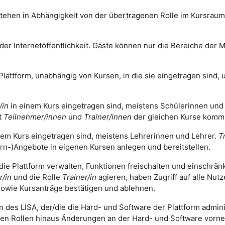
tehen in Abhängigkeit von der übertragenen Rolle im Kursrau
r Internetöffentlichkeit. Gäste können nur die Bereiche der Mo
Plattform, unabhängig von Kursen, in die sie eingetragen sind, u
/in
in einem Kurs eingetragen sind, meistens Schülerinnen und
t
Teilnehmer/innen
und
Trainer/innen
der gleichen Kurse komm
nem Kurs eingetragen sind, meistens Lehrerinnen und Lehrer.
T
rn-)Angebote in eigenen Kursen anlegen und bereitstellen.
 die Plattform verwalten, Funktionen freischalten und einschrä
r/in
und die Rolle
Trainer/in
agieren, haben Zugriff auf alle Nut
owie Kursanträge bestätigen und ablehnen.
n des LISA, der/die die Hard- und Software der Plattform adminis
gen Rollen hinaus Änderungen an der Hard- und Software vorn