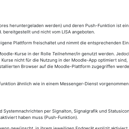
ores heruntergeladen werden) und deren Push-Funktion ist ei
. bereitgestellt und nicht vom LISA angeboten.
igene Plattform freischaltet und nimmt die entsprechenden Eins
oodle-Kurse in der Rolle
Teilnehmer/in
genutzt werden. Jedoch
n Kurse nicht für die Nutzung in der Moodle-App optimiert sind
stallierten Browser auf die Moodle-Plattform zugegriffen wer
sfunktion ähnlich wie in einem Messenger-Dienst vorgenomme
und Systemnachrichten per Signalton, Signalgrafik und Statusi
 aktiviert haben muss (Push-Funktion).
n gewünscht, in ihrem jeweiligen Endgerät explizit aktiviert 