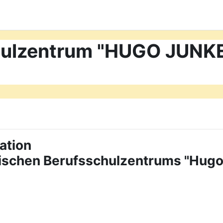
chulzentrum "HUGO JUN
ation
tischen Berufsschulzentrums "Hug