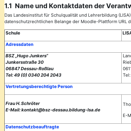
1.1 Name und Kontaktdaten der Verant
Das Landesinstitut für Schulqualität und Lehrerbildung (L
datenschutzrechtlichen Belange der Moodle-Plattform URL de
Schule
LIS
Adressdaten
BSZ „Hugo Junkers“
Land
Junkersstraße 30
Rieb
06847 Dessau-Roßlau
0611
Tel: 49 (0) 0340 204 2043
Tel
Vertretungsberechtigte Person
Frau H. Schröter
Tho
E-Mail: kontakt@bsz-dessau.bildung-lsa.de
E-Ma
Datenschutzbeauftragte