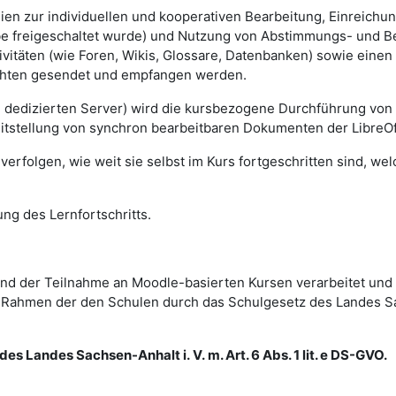
lien zur individuellen und kooperativen Bearbeitung, Einreich
gabe freigeschaltet wurde) und Nutzung von Abstimmungs- und 
vitäten (wie Foren, Wikis, Glossare, Datenbanken) sowie einen
ichten gesendet und empfangen werden.
m dedizierten Server) wird die kursbezogene Durchführung von
eitstellung von synchron bearbeitbaren Dokumenten der LibreOf
erfolgen, wie weit sie selbst im Kurs fortgeschritten sind, we
ng des Lernfortschritts.
d der Teilnahme an Moodle-basierten Kursen verarbeitet und
im Rahmen der den Schulen durch das Schulgesetz des Landes 
es Landes Sachsen-Anhalt i. V. m. Art. 6 Abs. 1 lit. e DS-GVO.