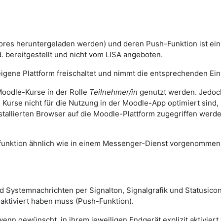
ores heruntergeladen werden) und deren Push-Funktion ist ei
. bereitgestellt und nicht vom LISA angeboten.
igene Plattform freischaltet und nimmt die entsprechenden Eins
oodle-Kurse in der Rolle
Teilnehmer/in
genutzt werden. Jedoch
n Kurse nicht für die Nutzung in der Moodle-App optimiert sind
stallierten Browser auf die Moodle-Plattform zugegriffen wer
sfunktion ähnlich wie in einem Messenger-Dienst vorgenomme
und Systemnachrichten per Signalton, Signalgrafik und Statusi
 aktiviert haben muss (Push-Funktion).
n gewünscht, in ihrem jeweiligen Endgerät explizit aktiviert 