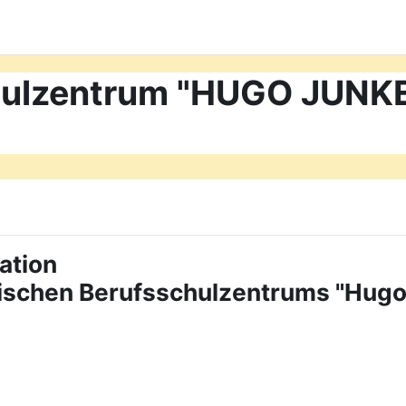
chulzentrum "HUGO JUN
ation
tischen Berufsschulzentrums "Hug