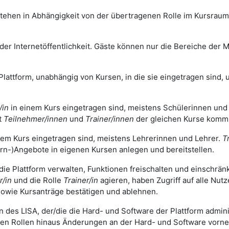
tehen in Abhängigkeit von der übertragenen Rolle im Kursrau
r Internetöffentlichkeit. Gäste können nur die Bereiche der Mo
Plattform, unabhängig von Kursen, in die sie eingetragen sind, u
/in
in einem Kurs eingetragen sind, meistens Schülerinnen und
t
Teilnehmer/innen
und
Trainer/innen
der gleichen Kurse komm
nem Kurs eingetragen sind, meistens Lehrerinnen und Lehrer.
T
rn-)Angebote in eigenen Kursen anlegen und bereitstellen.
 die Plattform verwalten, Funktionen freischalten und einschrä
r/in
und die Rolle
Trainer/in
agieren, haben Zugriff auf alle Nut
owie Kursanträge bestätigen und ablehnen.
n des LISA, der/die die Hard- und Software der Plattform adminis
gen Rollen hinaus Änderungen an der Hard- und Software vorn