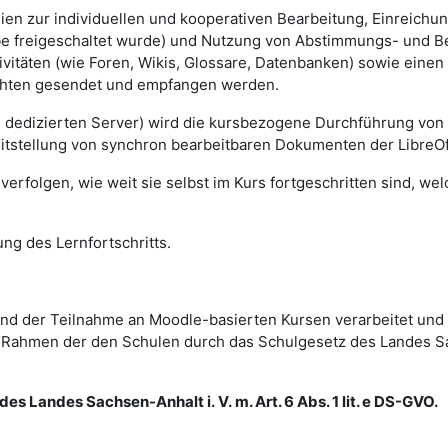
lien zur individuellen und kooperativen Bearbeitung, Einreich
gabe freigeschaltet wurde) und Nutzung von Abstimmungs- und 
vitäten (wie Foren, Wikis, Glossare, Datenbanken) sowie einen
ichten gesendet und empfangen werden.
m dedizierten Server) wird die kursbezogene Durchführung von
eitstellung von synchron bearbeitbaren Dokumenten der LibreOf
erfolgen, wie weit sie selbst im Kurs fortgeschritten sind, we
ng des Lernfortschritts.
d der Teilnahme an Moodle-basierten Kursen verarbeitet und
im Rahmen der den Schulen durch das Schulgesetz des Landes 
es Landes Sachsen-Anhalt i. V. m. Art. 6 Abs. 1 lit. e DS-GVO.