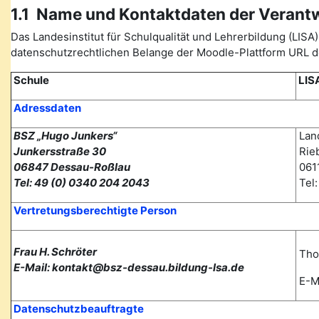
1.1 Name und Kontaktdaten der Verant
Das Landesinstitut für Schulqualität und Lehrerbildung (L
datenschutzrechtlichen Belange der Moodle-Plattform URL de
Schule
LIS
Adressdaten
BSZ „Hugo Junkers“
Land
Junkersstraße 30
Rieb
06847 Dessau-Roßlau
0611
Tel: 49 (0) 0340 204 2043
Tel
Vertretungsberechtigte Person
Frau H. Schröter
Tho
E-Mail: kontakt@bsz-dessau.bildung-lsa.de
E-Ma
Datenschutzbeauftragte