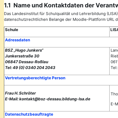
1.1 Name und Kontaktdaten der Verant
Das Landesinstitut für Schulqualität und Lehrerbildung (L
datenschutzrechtlichen Belange der Moodle-Plattform URL de
Schule
LIS
Adressdaten
BSZ „Hugo Junkers“
Land
Junkersstraße 30
Rieb
06847 Dessau-Roßlau
0611
Tel: 49 (0) 0340 204 2043
Tel
Vertretungsberechtigte Person
Frau H. Schröter
Tho
E-Mail: kontakt@bsz-dessau.bildung-lsa.de
E-Ma
Datenschutzbeauftragte