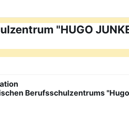
chulzentrum "HUGO JUN
ation
tischen Berufsschulzentrums "Hug