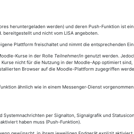
ores heruntergeladen werden) und deren Push-Funktion ist ei
. bereitgestellt und nicht vom LISA angeboten.
igene Plattform freischaltet und nimmt die entsprechenden Eins
oodle-Kurse in der Rolle
Teilnehmer/in
genutzt werden. Jedoch
n Kurse nicht für die Nutzung in der Moodle-App optimiert sind
stallierten Browser auf die Moodle-Plattform zugegriffen wer
sfunktion ähnlich wie in einem Messenger-Dienst vorgenomme
und Systemnachrichten per Signalton, Signalgrafik und Statusi
 aktiviert haben muss (Push-Funktion).
n gewünscht, in ihrem jeweiligen Endgerät explizit aktiviert 