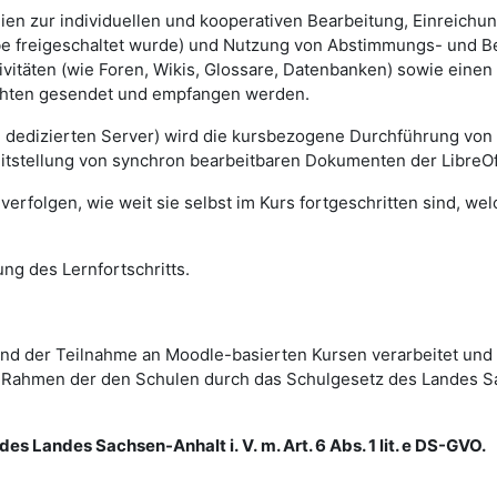
lien zur individuellen und kooperativen Bearbeitung, Einreich
gabe freigeschaltet wurde) und Nutzung von Abstimmungs- und 
vitäten (wie Foren, Wikis, Glossare, Datenbanken) sowie einen
ichten gesendet und empfangen werden.
m dedizierten Server) wird die kursbezogene Durchführung von
eitstellung von synchron bearbeitbaren Dokumenten der LibreOf
erfolgen, wie weit sie selbst im Kurs fortgeschritten sind, we
ng des Lernfortschritts.
d der Teilnahme an Moodle-basierten Kursen verarbeitet und
im Rahmen der den Schulen durch das Schulgesetz des Landes 
es Landes Sachsen-Anhalt i. V. m. Art. 6 Abs. 1 lit. e DS-GVO.