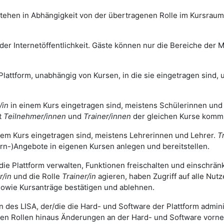
tehen in Abhängigkeit von der übertragenen Rolle im Kursrau
r Internetöffentlichkeit. Gäste können nur die Bereiche der Mo
Plattform, unabhängig von Kursen, in die sie eingetragen sind, u
/in
in einem Kurs eingetragen sind, meistens Schülerinnen und
t
Teilnehmer/innen
und
Trainer/innen
der gleichen Kurse komm
nem Kurs eingetragen sind, meistens Lehrerinnen und Lehrer.
T
rn-)Angebote in eigenen Kursen anlegen und bereitstellen.
 die Plattform verwalten, Funktionen freischalten und einschrä
r/in
und die Rolle
Trainer/in
agieren, haben Zugriff auf alle Nut
owie Kursanträge bestätigen und ablehnen.
n des LISA, der/die die Hard- und Software der Plattform adminis
gen Rollen hinaus Änderungen an der Hard- und Software vorn