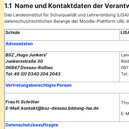
1.1 Name und Kontaktdaten der Verant
Das Landesinstitut für Schulqualität und Lehrerbildung (L
datenschutzrechtlichen Belange der Moodle-Plattform URL de
Schule
LIS
Adressdaten
BSZ „Hugo Junkers“
Land
Junkersstraße 30
Rieb
06847 Dessau-Roßlau
0611
Tel: 49 (0) 0340 204 2043
Tel
Vertretungsberechtigte Person
Frau H. Schröter
Tho
E-Mail: kontakt@bsz-dessau.bildung-lsa.de
E-Ma
Datenschutzbeauftragte