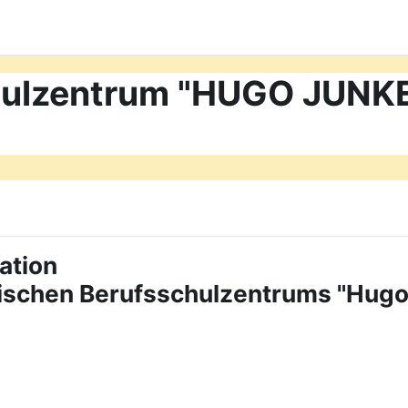
chulzentrum "HUGO JUN
ation
tischen Berufsschulzentrums "Hug