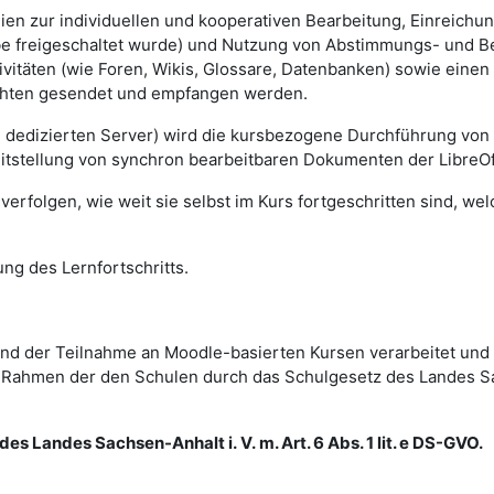
lien zur individuellen und kooperativen Bearbeitung, Einreich
gabe freigeschaltet wurde) und Nutzung von Abstimmungs- und 
vitäten (wie Foren, Wikis, Glossare, Datenbanken) sowie einen
ichten gesendet und empfangen werden.
m dedizierten Server) wird die kursbezogene Durchführung von
eitstellung von synchron bearbeitbaren Dokumenten der LibreOf
erfolgen, wie weit sie selbst im Kurs fortgeschritten sind, we
ng des Lernfortschritts.
d der Teilnahme an Moodle-basierten Kursen verarbeitet und
im Rahmen der den Schulen durch das Schulgesetz des Landes 
es Landes Sachsen-Anhalt i. V. m. Art. 6 Abs. 1 lit. e DS-GVO.