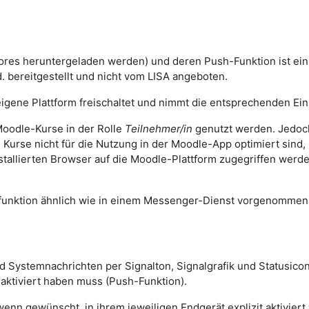
ores heruntergeladen werden) und deren Push-Funktion ist ei
. bereitgestellt und nicht vom LISA angeboten.
igene Plattform freischaltet und nimmt die entsprechenden Eins
oodle-Kurse in der Rolle
Teilnehmer/in
genutzt werden. Jedoch
n Kurse nicht für die Nutzung in der Moodle-App optimiert sind
stallierten Browser auf die Moodle-Plattform zugegriffen wer
sfunktion ähnlich wie in einem Messenger-Dienst vorgenomme
und Systemnachrichten per Signalton, Signalgrafik und Statusi
 aktiviert haben muss (Push-Funktion).
n gewünscht, in ihrem jeweiligen Endgerät explizit aktiviert 