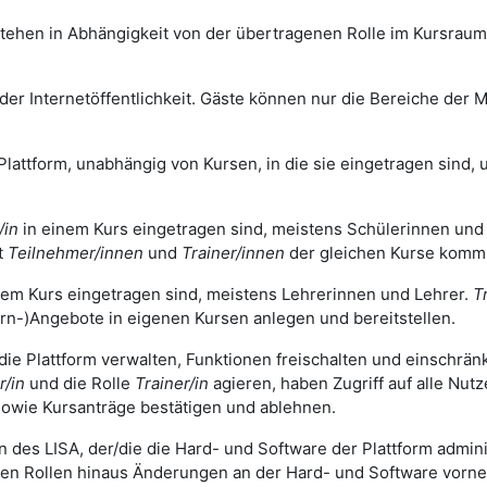
tehen in Abhängigkeit von der übertragenen Rolle im Kursrau
r Internetöffentlichkeit. Gäste können nur die Bereiche der Mo
Plattform, unabhängig von Kursen, in die sie eingetragen sind, u
/in
in einem Kurs eingetragen sind, meistens Schülerinnen und
t
Teilnehmer/innen
und
Trainer/innen
der gleichen Kurse komm
nem Kurs eingetragen sind, meistens Lehrerinnen und Lehrer.
T
rn-)Angebote in eigenen Kursen anlegen und bereitstellen.
 die Plattform verwalten, Funktionen freischalten und einschrä
r/in
und die Rolle
Trainer/in
agieren, haben Zugriff auf alle Nut
owie Kursanträge bestätigen und ablehnen.
n des LISA, der/die die Hard- und Software der Plattform adminis
gen Rollen hinaus Änderungen an der Hard- und Software vorn