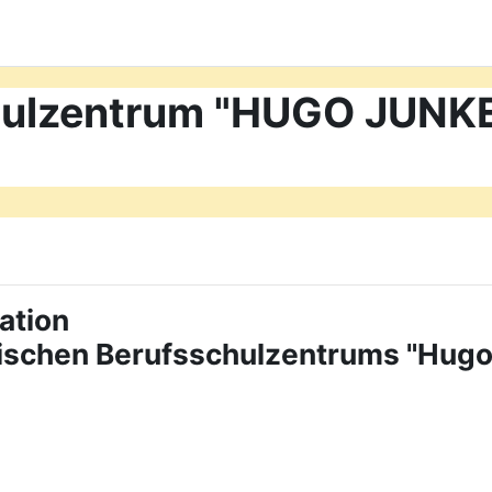
chulzentrum "HUGO JUN
ation
tischen Berufsschulzentrums "Hug