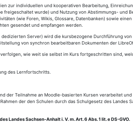
lien zur individuellen und kooperativen Bearbeitung, Einreich
gabe freigeschaltet wurde) und Nutzung von Abstimmungs- und 
vitäten (wie Foren, Wikis, Glossare, Datenbanken) sowie einen
ichten gesendet und empfangen werden.
m dedizierten Server) wird die kursbezogene Durchführung von
eitstellung von synchron bearbeitbaren Dokumenten der LibreOf
erfolgen, wie weit sie selbst im Kurs fortgeschritten sind, we
ng des Lernfortschritts.
d der Teilnahme an Moodle-basierten Kursen verarbeitet und
im Rahmen der den Schulen durch das Schulgesetz des Landes 
es Landes Sachsen-Anhalt i. V. m. Art. 6 Abs. 1 lit. e DS-GVO.