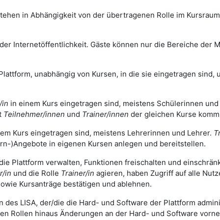
tehen in Abhängigkeit von der übertragenen Rolle im Kursrau
r Internetöffentlichkeit. Gäste können nur die Bereiche der Mo
Plattform, unabhängig von Kursen, in die sie eingetragen sind, u
/in
in einem Kurs eingetragen sind, meistens Schülerinnen und
t
Teilnehmer/innen
und
Trainer/innen
der gleichen Kurse komm
nem Kurs eingetragen sind, meistens Lehrerinnen und Lehrer.
T
rn-)Angebote in eigenen Kursen anlegen und bereitstellen.
 die Plattform verwalten, Funktionen freischalten und einschrä
r/in
und die Rolle
Trainer/in
agieren, haben Zugriff auf alle Nut
owie Kursanträge bestätigen und ablehnen.
n des LISA, der/die die Hard- und Software der Plattform adminis
gen Rollen hinaus Änderungen an der Hard- und Software vorn