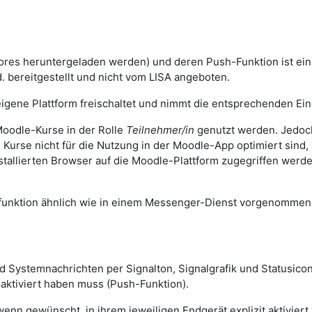
ores heruntergeladen werden) und deren Push-Funktion ist ei
. bereitgestellt und nicht vom LISA angeboten.
igene Plattform freischaltet und nimmt die entsprechenden Eins
oodle-Kurse in der Rolle
Teilnehmer/in
genutzt werden. Jedoch
n Kurse nicht für die Nutzung in der Moodle-App optimiert sind
stallierten Browser auf die Moodle-Plattform zugegriffen wer
sfunktion ähnlich wie in einem Messenger-Dienst vorgenomme
und Systemnachrichten per Signalton, Signalgrafik und Statusi
 aktiviert haben muss (Push-Funktion).
n gewünscht, in ihrem jeweiligen Endgerät explizit aktiviert 