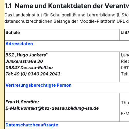
1.1 Name und Kontaktdaten der Verant
Das Landesinstitut für Schulqualität und Lehrerbildung (L
datenschutzrechtlichen Belange der Moodle-Plattform URL de
Schule
LIS
Adressdaten
BSZ „Hugo Junkers“
Land
Junkersstraße 30
Rieb
06847 Dessau-Roßlau
0611
Tel: 49 (0) 0340 204 2043
Tel
Vertretungsberechtigte Person
Frau H. Schröter
Tho
E-Mail: kontakt@bsz-dessau.bildung-lsa.de
E-Ma
Datenschutzbeauftragte