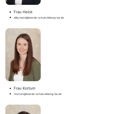
Frau Heick
silke.heick@boerde-schule.bildung-lsa.de
Frau Kortum
i.kortum@boerde-schule.bildung-lsa.de