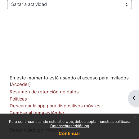
Saltar a actividad
En este momento está usando el acceso para invitados
(
Acceder
)
Resumen de retención de datos
Ab
Políticas
Descargar la app para dispositivos móviles
Cambiar al tema estándar
x
Para continuar usando este sitio web, debe aceptar nuestras políticas:
Datenschutzerklärung
Desarrollado por
Moodle
Continuar