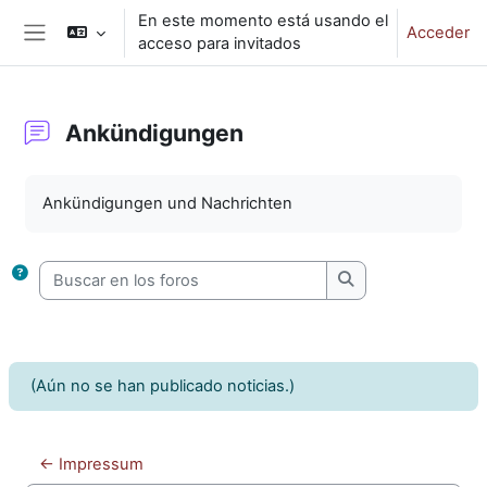
Salta al contenido principal
En este momento está usando el
Acceder
acceso para invitados
Panel lateral
Ankündigungen
Requisitos de finalización
Ankündigungen und Nachrichten
Buscar en los foros
Buscar en los foro
(Aún no se han publicado noticias.)
← Impressum