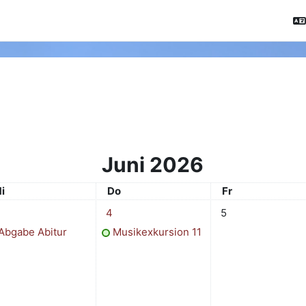
Juni 2026
ittwoch
Donnerstag
Freitag
i
Do
Fr
. Juni
ermin, Mittwoch, 3. Juni
1 Termin, Donnerstag, 4. Juni
Keine Termine, Frei
4
5
Abgabe Abitur
Musikexkursion 11