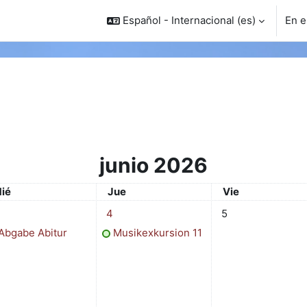
Español - Internacional ‎(es)‎
En e
junio 2026
iércoles
Jueves
Viernes
ié
Jue
Vie
o
vento, miércoles, 3 junio
1 evento, jueves, 4 junio
Sin eventos, vierne
4
5
Abgabe Abitur
Musikexkursion 11