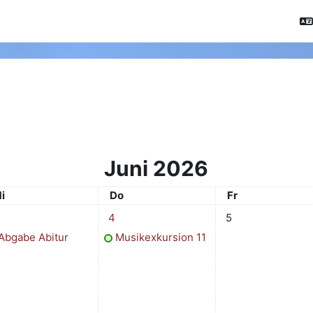
Juni 2026
ittwoch
Donnerstag
Freitag
i
Do
Fr
. Juni
ermin, Mittwoch, 3. Juni
1 Termin, Donnerstag, 4. Juni
Keine Termine, Frei
4
5
Abgabe Abitur
Musikexkursion 11