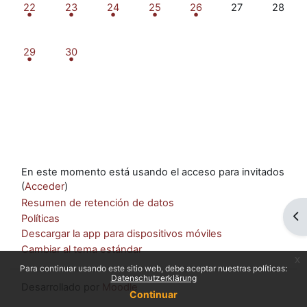
3 eventos, lunes, 22 junio
3 eventos, martes, 23 junio
3 eventos, miércoles, 24 junio
3 eventos, jueves, 25 junio
4 eventos, viernes, 26 jun
Sin eventos, sáb
Sin even
22
23
24
25
26
27
28
2 eventos, lunes, 29 junio
3 eventos, martes, 30 junio
29
30
En este momento está usando el acceso para invitados
(
Acceder
)
Resumen de retención de datos
Ab
Políticas
Descargar la app para dispositivos móviles
Cambiar al tema estándar
x
Para continuar usando este sitio web, debe aceptar nuestras políticas:
Datenschutzerklärung
Desarrollado por
Moodle
Continuar