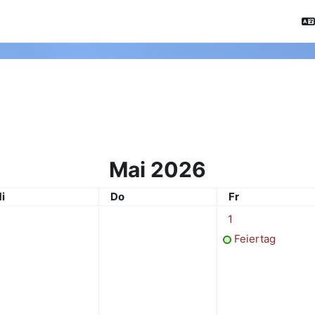
Mai 2026
ittwoch
Donnerstag
Freitag
i
Do
Fr
1 Termin, Freitag, 1
1
Feiertag