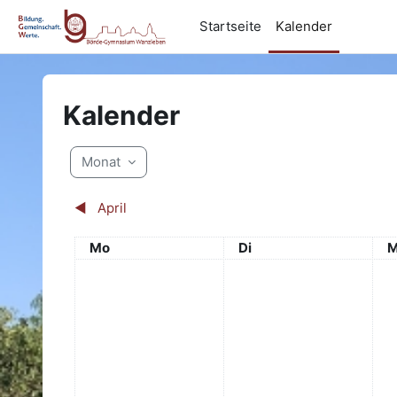
Zum Hauptinhalt
Startseite
Kalender
Kalender
Monat
◀︎
April
Montag
Dienstag
M
Mo
Di
M