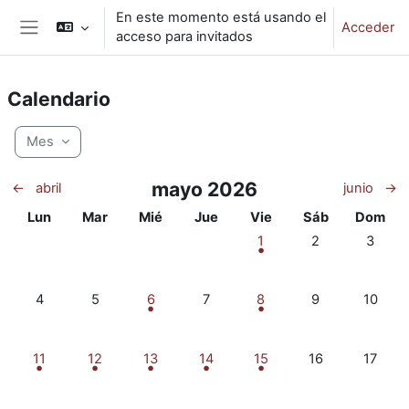
Salta al contenido principal
En este momento está usando el
Acceder
acceso para invitados
Panel lateral
Calendario
Mes
mayo 2026
←
abril
junio
→
Lunes
Martes
Miércoles
Jueves
Viernes
Sábado
Doming
Lun
Mar
Mié
Jue
Vie
Sáb
Dom
1 evento, viernes, 1 mayo
Sin eventos, sá
Sin eve
1
2
3
Sin eventos, lunes, 4 mayo
Sin eventos, martes, 5 mayo
3 eventos, miércoles, 6 mayo
Sin eventos, jueves, 7 mayo
2 eventos, viernes, 8 ma
Sin eventos, sá
Sin eve
4
5
6
7
8
9
10
1 evento, lunes, 11 mayo
2 eventos, martes, 12 mayo
1 evento, miércoles, 13 mayo
1 evento, jueves, 14 mayo
1 evento, viernes, 15 may
Sin eventos, sáb
Sin eve
11
12
13
14
15
16
17