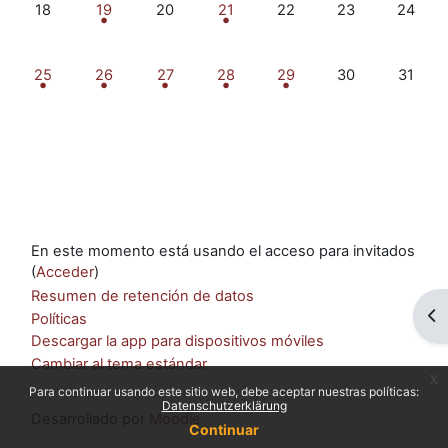
Sin eventos, lunes, 18 mayo
1 evento, martes, 19 mayo
Sin eventos, miércoles, 20 mayo
1 evento, jueves, 21 mayo
Sin eventos, viernes, 22
Sin eventos, sá
Sin eve
18
19
20
21
22
23
24
1 evento, lunes, 25 mayo
1 evento, martes, 26 mayo
1 evento, miércoles, 27 mayo
1 evento, jueves, 28 mayo
1 evento, viernes, 29 ma
Sin eventos, sá
Sin eve
25
26
27
28
29
30
31
En este momento está usando el acceso para invitados
(
Acceder
)
Resumen de retención de datos
Ab
Políticas
Descargar la app para dispositivos móviles
Cambiar al tema estándar
x
Para continuar usando este sitio web, debe aceptar nuestras políticas:
Datenschutzerklärung
Desarrollado por
Moodle
Continuar