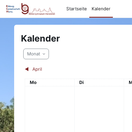
Zum Hauptinhalt
Startseite
Kalender
Kalender
Monat
◀︎
April
Montag
Dienstag
M
Mo
Di
M