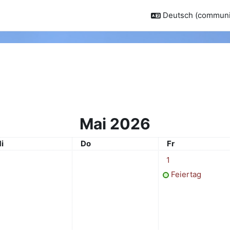
Deutsch (communit
Mai 2026
ittwoch
Donnerstag
Freitag
i
Do
Fr
1 Termin, Freitag, 1
1
Feiertag