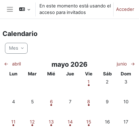
Salta al contenido principal
En este momento está usando el
Acceder
acceso para invitados
Panel lateral
Calendario
Mes
mayo 2026
←
abril
junio
→
Lunes
Martes
Miércoles
Jueves
Viernes
Sábado
Doming
Lun
Mar
Mié
Jue
Vie
Sáb
Dom
1 evento, viernes, 1 mayo
Sin eventos, sá
Sin eve
1
2
3
Sin eventos, lunes, 4 mayo
Sin eventos, martes, 5 mayo
3 eventos, miércoles, 6 mayo
Sin eventos, jueves, 7 mayo
2 eventos, viernes, 8 ma
Sin eventos, sá
Sin eve
4
5
6
7
8
9
10
1 evento, lunes, 11 mayo
2 eventos, martes, 12 mayo
1 evento, miércoles, 13 mayo
1 evento, jueves, 14 mayo
1 evento, viernes, 15 may
Sin eventos, sáb
Sin eve
11
12
13
14
15
16
17