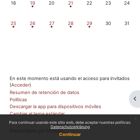
Sin eventos, lunes, 18 mayo
1 evento, martes, 19 mayo
Sin eventos, miércoles, 20 mayo
1 evento, jueves, 21 mayo
Sin eventos, viernes, 22
Sin eventos, sá
Sin eve
18
19
20
21
22
23
24
1 evento, lunes, 25 mayo
1 evento, martes, 26 mayo
1 evento, miércoles, 27 mayo
1 evento, jueves, 28 mayo
1 evento, viernes, 29 ma
Sin eventos, sá
Sin eve
25
26
27
28
29
30
31
En este momento está usando el acceso para invitados
(
Acceder
)
Resumen de retención de datos
Ab
Políticas
Descargar la app para dispositivos móviles
Cambiar al tema estándar
x
Para continuar usando este sitio web, debe aceptar nuestras políticas:
Datenschutzerklärung
Desarrollado por
Moodle
Continuar