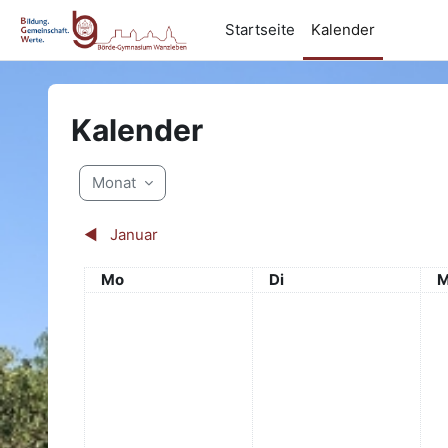
Zum Hauptinhalt
Startseite
Kalender
Kalender
Monat
◀︎
Januar
Montag
Dienstag
M
Mo
Di
M