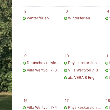
1 Termin, Montag, 2. Februar
1 Termin, Dienstag, 3. Febr
1 T
2
3
4
Winterferien
Winterferien
2 Termine, Montag, 9. Februar
3 Termine, Dienstag, 10. F
3 T
9
10
11
Deutschexkursion Jahrgang 11
Physikexkursion Jahrgang 7-1
Villa Wertvoll 7-3
Villa Wertvoll 7-3
ab: VERA 8 Englisch verpflichtend
1 Termin, Montag, 16. Februar
2 Termine, Dienstag, 17. Fe
2 T
16
17
18
Villa Wertvoll 7-4
Physikexkursion Jahrgang 7-4