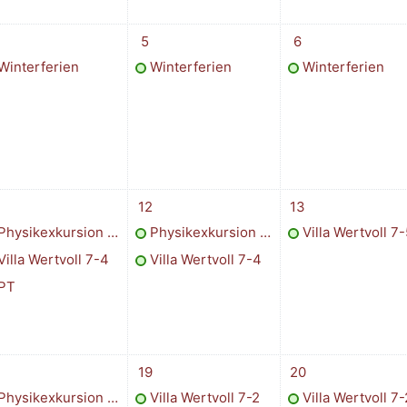
uar
ermin, Mittwoch, 4. Februar
1 Termin, Donnerstag, 5. Februar
1 Termin, Freitag, 
5
6
Winterferien
Winterferien
Winterferien
ebruar
ermine, Mittwoch, 11. Februar
2 Termine, Donnerstag, 12. Februar
1 Termin, Freitag, 
12
13
Physikexkursion Jahrgang 7-2
Physikexkursion Jahrgang 7-3
Villa Wertvoll 7-
Villa Wertvoll 7-4
Villa Wertvoll 7-4
PT
bruar
ermine, Mittwoch, 18. Februar
1 Termin, Donnerstag, 19. Februar
1 Termin, Freitag, 
19
20
Physikexkursion Jahrgang 7-5
Villa Wertvoll 7-2
Villa Wertvoll 7-