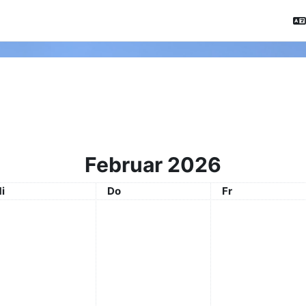
Februar 2026
ittwoch
Donnerstag
Freitag
i
Do
Fr