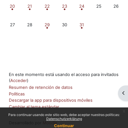
1 evento, lunes, 20 octubre
1 evento, martes, 21 octubre
1 evento, miércoles, 22 octubre
1 evento, jueves, 23 octubre
1 evento, viernes, 24 oct
Sin eventos, sáb
Sin eve
20
21
22
23
24
25
26
Sin eventos, lunes, 27 octubre
Sin eventos, martes, 28 octubre
1 evento, miércoles, 29 octubre
Sin eventos, jueves, 30 octubre
1 evento, viernes, 31 oct
27
28
29
30
31
En este momento está usando el acceso para invitados
(
Acceder
)
Resumen de retención de datos
Ab
Políticas
Descargar la app para dispositivos móviles
Cambiar al tema estándar
x
Para continuar usando este sitio web, debe aceptar nuestras políticas:
Datenschutzerklärung
Desarrollado por
Moodle
Continuar