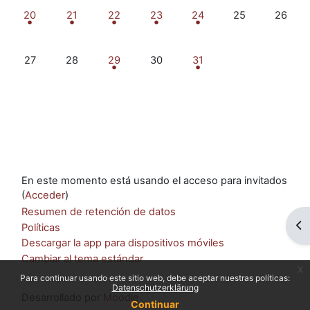
1 evento, lunes, 20 octubre
1 evento, martes, 21 octubre
1 evento, miércoles, 22 octubre
1 evento, jueves, 23 octubre
1 evento, viernes, 24 oct
Sin eventos, sáb
Sin eve
20
21
22
23
24
25
26
Sin eventos, lunes, 27 octubre
Sin eventos, martes, 28 octubre
1 evento, miércoles, 29 octubre
Sin eventos, jueves, 30 octubre
1 evento, viernes, 31 oct
27
28
29
30
31
En este momento está usando el acceso para invitados
(
Acceder
)
Resumen de retención de datos
Ab
Políticas
Descargar la app para dispositivos móviles
Cambiar al tema estándar
x
Para continuar usando este sitio web, debe aceptar nuestras políticas:
Datenschutzerklärung
Desarrollado por
Moodle
Continuar