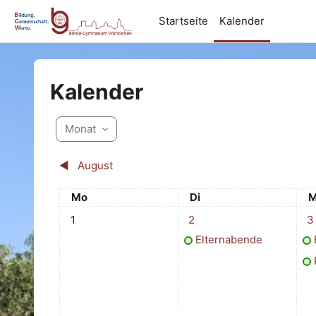
Zum Hauptinhalt
Startseite
Kalender
Kalender
Monat
◀︎
August
Montag
Dienstag
M
Mo
Di
M
Keine Termine, Montag, 1. September
1 Termin, Dienstag, 2. Sep
2 T
1
2
3
Elternabende
P