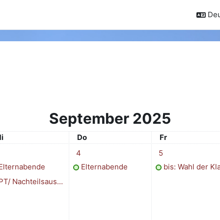
Deu
September 2025
ittwoch
Donnerstag
Freitag
i
Do
Fr
tember
ermine, Mittwoch, 3. September
1 Termin, Donnerstag, 4. September
1 Termin, Freitag,
4
5
Elternabende
Elternabende
bis: Wahl der Klassenspreche
T/ Nachteilsausgleichskonferenzen