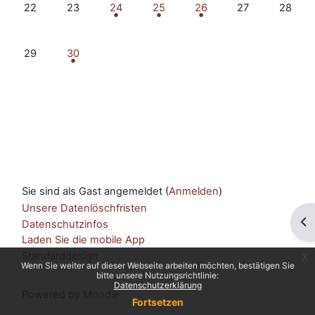
Keine Termine, Montag, 22. September
Keine Termine, Dienstag, 23. September
2 Termine, Mittwoch, 24. September
1 Termin, Donnerstag, 25. Septem
2 Termine, Freitag, 26. 
Keine Termine, 
Keine T
22
23
24
25
26
27
28
Keine Termine, Montag, 29. September
1 Termin, Dienstag, 30. September
29
30
Sie sind als Gast angemeldet (
Anmelden
)
Unsere Datenlöschfristen
Blo
Datenschutzinfos
Laden Sie die mobile App
Standarddesign
x
Wenn Sie weiter auf dieser Webseite arbeiten möchten, bestätigen Sie
bitte unsere Nutzungsrichtlinie:
Datenschutzerklärung
Powered by
Moodle
Fortsetzen