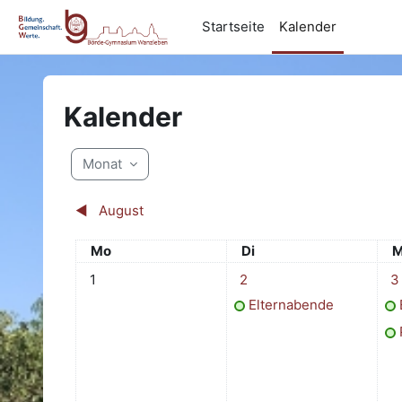
Zum Hauptinhalt
Startseite
Kalender
Kalender
Monat
◀︎
August
Montag
Dienstag
M
Mo
Di
M
Keine Termine, Montag, 1. September
1 Termin, Dienstag, 2. Sep
2 T
1
2
3
Elternabende
P