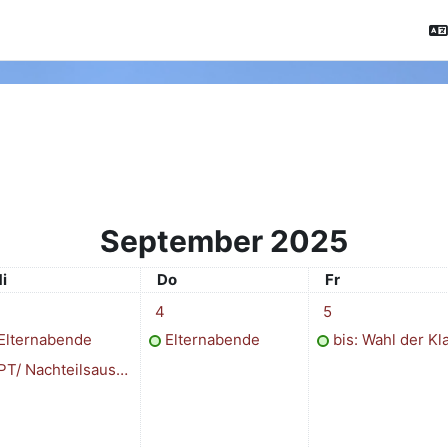
September 2025
ittwoch
Donnerstag
Freitag
i
Do
Fr
tember
ermine, Mittwoch, 3. September
1 Termin, Donnerstag, 4. September
1 Termin, Freitag,
4
5
Elternabende
Elternabende
bis: Wahl der Klassenspreche
T/ Nachteilsausgleichskonferenzen