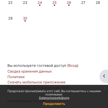
Нет событий, понедельник 22 сентября
Нет событий, вторник 23 сентября
Событий: 2, среда 24 сентября
1 событие, четверг 25 сентября
Событий: 2, пятница 26
Нет событий, с
Нет соб
22
23
24
25
26
27
28
Нет событий, понедельник 29 сентября
1 событие, вторник 30 сентября
29
30
Вы используете гостевой доступ (
Вход
)
Сводка хранения данных
От
Политики
Скачать мобильное приложение
Переключить на стандартную тему
x
Продолжая просматривать этот сайт, Вы соглашаетесь с нашими
политиками:
Datenschutzerklärung
На платформе
Moodle
Продолжить