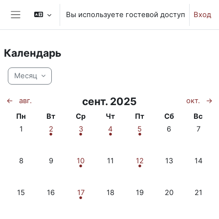
Перейти к основному содержанию
Вы используете гостевой доступ
Вход
Боковая панель
Календарь
Месяц
сент. 2025
←
авг.
окт.
→
Понедельник
Вторник
Среда
Четверг
Пятница
Суббота
Воскр
Пн
Вт
Ср
Чт
Пт
Сб
Вс
Нет событий, понедельник 1 сентября
1 событие, вторник 2 сентября
Событий: 2, среда 3 сентября
1 событие, четверг 4 сентября
1 событие, пятница 5 се
Нет событий, с
Нет соб
1
2
3
4
5
6
7
Нет событий, понедельник 8 сентября
Нет событий, вторник 9 сентября
Событий: 2, среда 10 сентября
Нет событий, четверг 11 сентяб
1 событие, пятница 12 с
Нет событий, су
Нет соб
8
9
10
11
12
13
14
Нет событий, понедельник 15 сентября
Нет событий, вторник 16 сентября
Событий: 2, среда 17 сентября
Нет событий, четверг 18 сентяб
Нет событий, пятница 1
Нет событий, с
Нет соб
15
16
17
18
19
20
21