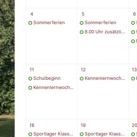
1 Termin, Montag, 4. August
2 Termine, Dienstag, 5. Au
3 T
4
5
6
Sommerferien
Sommerferien
8.00 Uhr zusätzliche Leistungsfeststellung
2 Termine, Montag, 11. August
1 Termin, Dienstag, 12. Au
1 T
11
12
13
Schulbeginn
Kennenlernwoche Klasse 5
Kennenlernwoche Klasse 5
1 Termin, Montag, 18. August
1 Termin, Dienstag, 19. Au
2 T
18
19
2
Sportlager Klasse 9
Sportlager Klasse 9