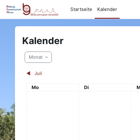
Zum Hauptinhalt
Startseite
Kalender
Kalender
Monat
◀︎
Juli
Montag
Dienstag
M
Mo
Di
M