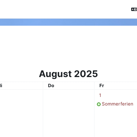
August 2025
ittwoch
Donnerstag
Freitag
i
Do
Fr
1 Termin, Freitag, 1
1
Sommerferien