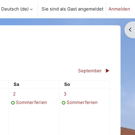
Deutsch ‎(de)‎
Sie sind als Gast angemeldet
Anmelden
Bl
September
▶︎
Samstag
Sonntag
Sa
So
. August
1 Termin, Samstag, 2. August
1 Termin, Sonntag, 3. August
2
3
Sommerferien
Sommerferien