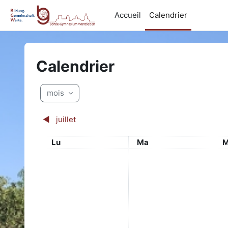
Passer au contenu principal
Accueil
Calendrier
Calendrier
mois
◀︎
juillet
Lundi
Mardi
M
Lu
Ma
M