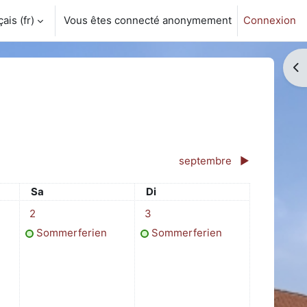
is ‎(fr)‎
Vous êtes connecté anonymement
Connexion
Ouv
septembre
▶︎
Samedi
Dimanche
Sa
Di
edi 1 août
1 événement, samedi 2 août
1 événement, dimanche 3 août
2
3
Sommerferien
Sommerferien