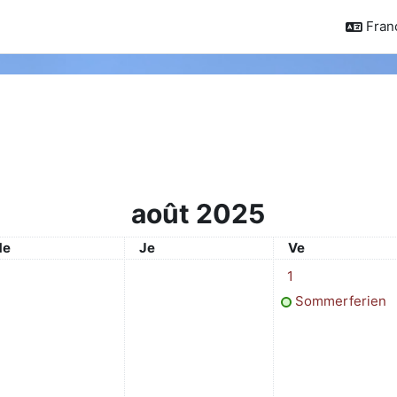
França
août 2025
ercredi
Jeudi
Vendredi
e
Je
Ve
1 événement, vendr
1
Sommerferien