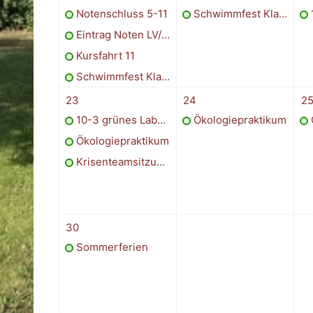
Notenschluss 5-11
Schwimmfest Klassenstufe 5
1
Eintrag Noten LV/SV
Kursfahrt 11
Schwimmfest Klassenstufe 6
3 Termine, Montag, 23. Juni
1 Termin, Dienstag, 24. Jun
1 T
23
24
2
10-3 grünes Labor Gatersleben
Ökologiepraktikum
Ökologiepraktikum
Krisenteamsitzung 13.00 Uhr
1 Termin, Montag, 30. Juni
30
Sommerferien