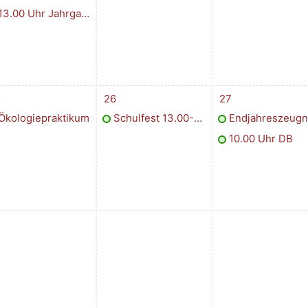
3.00 Uhr Jahrgangsstufenkonferenzen
i
ermin, Mittwoch, 25. Juni
1 Termin, Donnerstag, 26. Juni
2 Termine, Freitag,
5
26
27
Ökologiepraktikum
Schulfest 13.00-16.00 Uhr
Endjahreszeugniss
10.00 Uhr DB