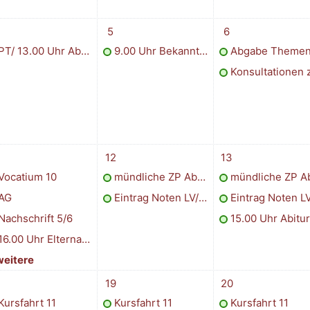
i
ermin, Mittwoch, 4. Juni
1 Termin, Donnerstag, 5. Juni
2 Termine, Freitag, 
5
6
T/ 13.00 Uhr Abiturprüfungskonferenz
9.00 Uhr Bekanntgabe der Ergebnisse der Abiturprüfungen
Abgabe Themen ZP an P
Konsultationen zur Z
0. Juni
ermine, Mittwoch, 11. Juni
2 Termine, Donnerstag, 12. Juni
3 Termine, Freitag,
12
13
Vocatium 10
mündliche ZP Abitur
mündliche ZP Abitu
AG
Eintrag Noten LV/SV
Eintrag Noten LV/
Nachschrift 5/6
15.00 Uhr Abiturzeugnisausga
6.00 Uhr Elternabend neue 5. Klassen
weitere
ni
ermine, Mittwoch, 18. Juni
1 Termin, Donnerstag, 19. Juni
1 Termin, Freitag, 2
19
20
Kursfahrt 11
Kursfahrt 11
Kursfahrt 11