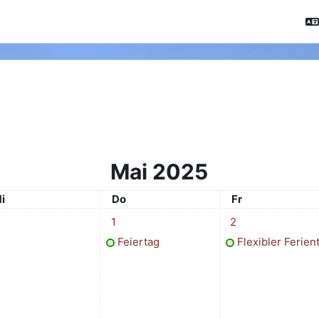
Mai 2025
ittwoch
Donnerstag
Freitag
i
Do
Fr
1 Termin, Donnerstag, 1. Mai
1 Termin, Freitag, 2
1
2
Feiertag
Flexibler Ferien