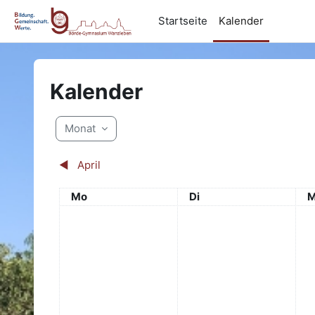
Zum Hauptinhalt
Startseite
Kalender
Kalender
Monat
◀︎
April
Montag
Dienstag
M
Mo
Di
M