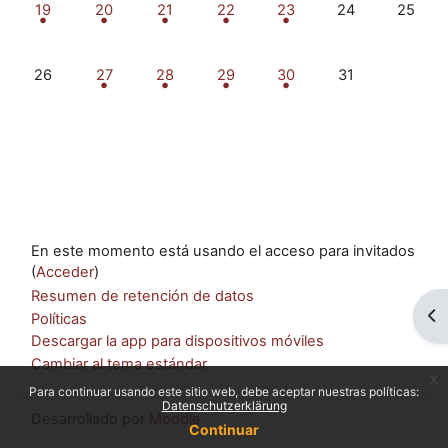
2 eventos, lunes, 19 mayo
1 evento, martes, 20 mayo
2 eventos, miércoles, 21 mayo
1 evento, jueves, 22 mayo
1 evento, viernes, 23 ma
Sin eventos, sá
Sin eve
19
20
21
22
23
24
25
Sin eventos, lunes, 26 mayo
1 evento, martes, 27 mayo
2 eventos, miércoles, 28 mayo
1 evento, jueves, 29 mayo
1 evento, viernes, 30 ma
Sin eventos, sáb
26
27
28
29
30
31
En este momento está usando el acceso para invitados
(
Acceder
)
Resumen de retención de datos
Ab
Políticas
Descargar la app para dispositivos móviles
Cambiar al tema estándar
x
Para continuar usando este sitio web, debe aceptar nuestras políticas:
Datenschutzerklärung
Desarrollado por
Moodle
Continuar