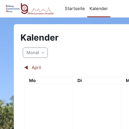
Zum Hauptinhalt
Startseite
Kalender
Kalender
Monat
◀︎
April
Montag
Dienstag
M
Mo
Di
M