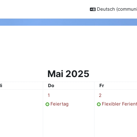
Deutsch (communit
Mai 2025
ittwoch
Donnerstag
Freitag
i
Do
Fr
1 Termin, Donnerstag, 1. Mai
1 Termin, Freitag, 2
1
2
Feiertag
Flexibler Ferien