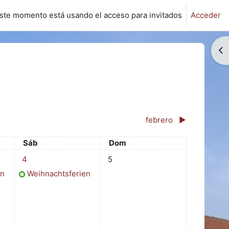
ste momento está usando el acceso para invitados
Acceder
Ab
febrero
▶︎
Sábado
Domingo
Sáb
Dom
3 enero
1 evento, sábado, 4 enero
Sin eventos, domingo, 5 enero
4
5
en
Weihnachtsferien