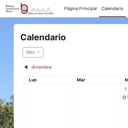
Salta al contenido principal
Página Principal
Calendario
Calendario
Mes
◀︎
diciembre
Lunes
Martes
M
Lun
Mar
M
1 e
1