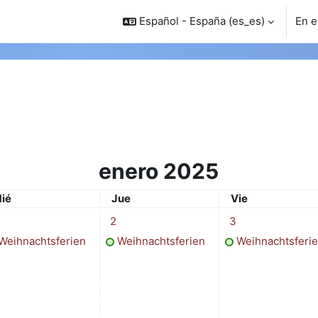
Español - España ‎(es_es)‎
En e
enero 2025
iércoles
Jueves
Viernes
ié
Jue
Vie
vento, miércoles, 1 enero
1 evento, jueves, 2 enero
1 evento, viernes, 
2
3
Weihnachtsferien
Weihnachtsferien
Weihnachtsferi