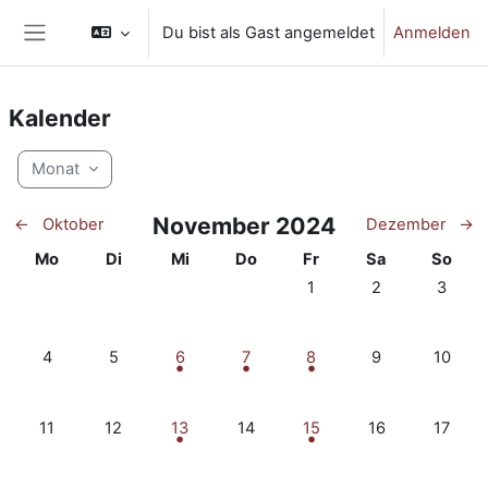
Zum Hauptinhalt
Du bist als Gast angemeldet
Anmelden
Website-Übersicht
Kalender
Monat
November 2024
←
Oktober
Dezember
→
Montag
Dienstag
Mittwoch
Donnerstag
Freitag
Samstag
Sonnta
Mo
Di
Mi
Do
Fr
Sa
So
Keine Termine, Freitag, 
Keine Termine, 
Keine T
1
2
3
Keine Termine, Montag, 4. November
Keine Termine, Dienstag, 5. November
2 Termine, Mittwoch, 6. November
1 Termin, Donnerstag, 7. Novembe
1 Termin, Freitag, 8. Nov
Keine Termine, 
Keine T
4
5
6
7
8
9
10
Keine Termine, Montag, 11. November
Keine Termine, Dienstag, 12. November
3 Termine, Mittwoch, 13. November
Keine Termine, Donnerstag, 14. 
1 Termin, Freitag, 15. No
Keine Termine, 
Keine T
11
12
13
14
15
16
17