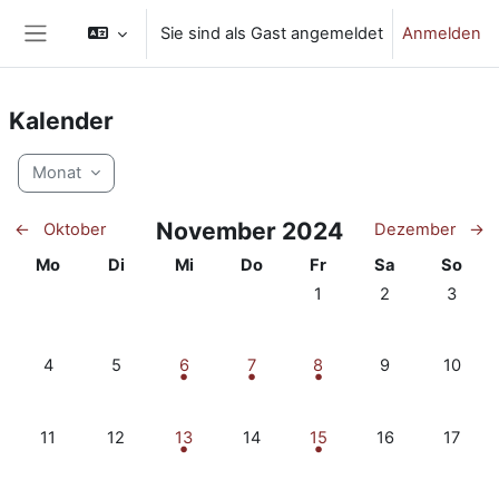
Zum Hauptinhalt
Sie sind als Gast angemeldet
Anmelden
Website-Übersicht
Kalender
Monat
November 2024
←
Oktober
Dezember
→
Montag
Dienstag
Mittwoch
Donnerstag
Freitag
Samstag
Sonnta
Mo
Di
Mi
Do
Fr
Sa
So
Keine Termine, Freitag, 
Keine Termine, 
Keine T
1
2
3
Keine Termine, Montag, 4. November
Keine Termine, Dienstag, 5. November
2 Termine, Mittwoch, 6. November
1 Termin, Donnerstag, 7. Novembe
1 Termin, Freitag, 8. Nov
Keine Termine, 
Keine T
4
5
6
7
8
9
10
Keine Termine, Montag, 11. November
Keine Termine, Dienstag, 12. November
3 Termine, Mittwoch, 13. November
Keine Termine, Donnerstag, 14. 
1 Termin, Freitag, 15. No
Keine Termine, 
Keine T
11
12
13
14
15
16
17