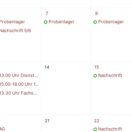
оября
ытий: 2, среда 6 ноября
1 событие, четверг 7 ноября
1 событие, пятниц
7
8
Probenlager
Probenlager
Probenlager
Nachschrift 5/6
ноября
ытий: 3, среда 13 ноября
Нет событий, четверг 14 ноября
1 событие, пятниц
14
15
13.00 Uhr Dienstbesprechung
Nachschrift
15.00-18.00 Uhr 1. Elternsprechtag
3.30 Uhr Fachschaftssitzungen nach Bedarf
ноября
ытий: 2, среда 20 ноября
Нет событий, четверг 21 ноября
1 событие, пятниц
0
21
22
AG
Nachschrift