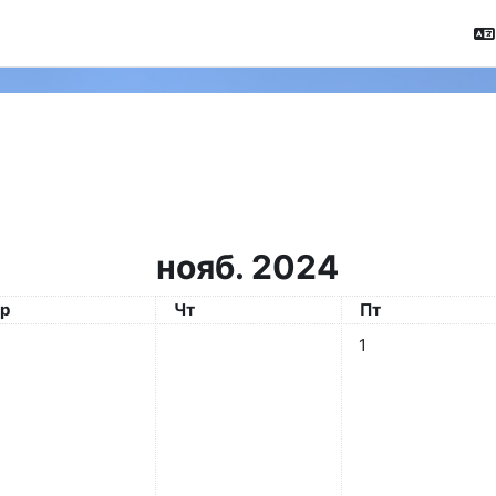
нояб. 2024
реда
Четверг
Пятница
р
Чт
Пт
Нет событий, пятн
1