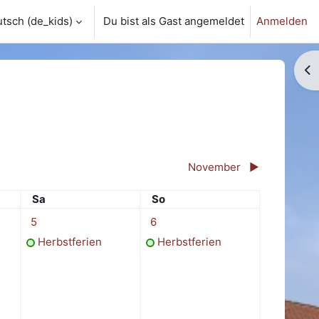
tsch ‎(de_kids)‎
Du bist als Gast angemeldet
Anmelden
Bl
November
▶︎
Samstag
Sonntag
Sa
So
4. Oktober
1 Termin, Samstag, 5. Oktober
1 Termin, Sonntag, 6. Oktober
5
6
Herbstferien
Herbstferien