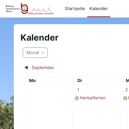
Zum Hauptinhalt
Startseite
Kalender
Kalender
Monat
◀︎
September
Montag
Dienstag
M
Mo
Di
M
1 Termin, Dienstag, 1. Okto
1 T
1
2
Herbstferien