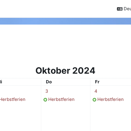
Deu
Oktober 2024
ittwoch
Donnerstag
Freitag
i
Do
Fr
ber
ermin, Mittwoch, 2. Oktober
1 Termin, Donnerstag, 3. Oktober
1 Termin, Freitag, 
3
4
Herbstferien
Herbstferien
Herbstferien