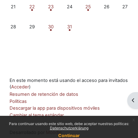
Sin eventos, lunes, 21 octubre
1 evento, martes, 22 octubre
4 eventos, miércoles, 23 octubre
Sin eventos, jueves, 24 octubre
1 evento, viernes, 25 oct
Sin eventos, sáb
Sin even
21
22
23
24
25
26
27
Sin eventos, lunes, 28 octubre
Sin eventos, martes, 29 octubre
2 eventos, miércoles, 30 octubre
1 evento, jueves, 31 octubre
28
29
30
31
En este momento está usando el acceso para invitados
(
Acceder
)
Resumen de retención de datos
Ab
Políticas
Descargar la app para dispositivos móviles
Cambiar al tema estándar
x
Para continuar usando este sitio web, debe aceptar nuestras políticas:
Datenschutzerklärung
Desarrollado por
Moodle
Continuar