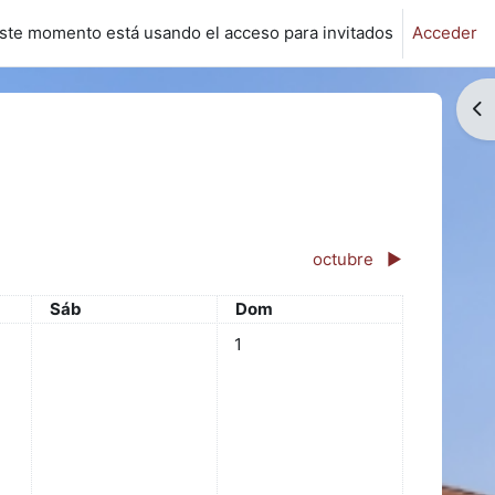
ste momento está usando el acceso para invitados
Acceder
Ab
octubre
▶︎
Sábado
Domingo
Sáb
Dom
Sin eventos, domingo, 1 septiembr
1