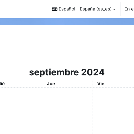
Español - España ‎(es_es)‎
En e
septiembre 2024
iércoles
Jueves
Viernes
ié
Jue
Vie