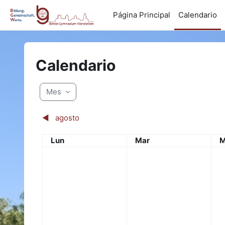
Salta al contenido principal
Página Principal
Calendario
Calendario
Mes
◀︎
agosto
Lunes
Martes
M
Lun
Mar
M