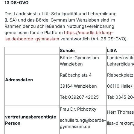
13 DS-GVO
Das Landesinstitut für Schulqualität und Lehrerbildung
(LISA) und das Börde-Gymnasium Wanzleben sind im
Rahmen der zu schließenden Nutzungsvereinbarung
gemeinsam für die Plattform
https://moodle.bildung-
lsa.de/boerde-gymnasium
verantwortlich (Art. 26 DS-GVO).
Schule
LISA
Börde-Gymnasium
Landesinstitu
Wanzleben
Lehrerbildun
Raßbachplatz 4
Riebeckplatz
Adressdaten
39164 Wanzleben
06110 Halle/
Tel: 039207 42025
Tel: 0345 20
Frau Dr. Pichottky
Herr Thomas
vertretungsberechtigte
schulleitung@boerde-
Person
lisa-direkto
gymnasium.de