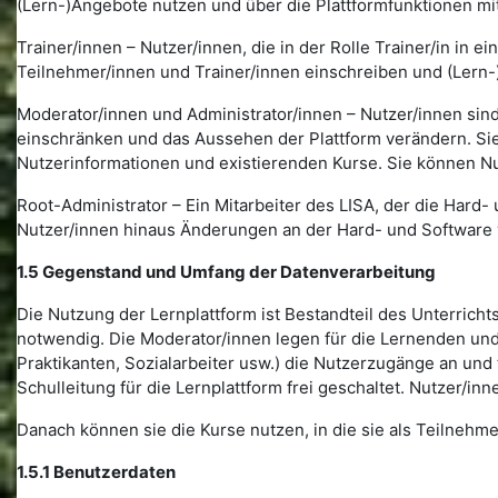
(Lern-)Angebote nutzen und über die Plattformfunktionen mi
Trainer/innen – Nutzer/innen, die in der Rolle Trainer/in in
Teilnehmer/innen und Trainer/innen einschreiben und (Lern-
Moderator/innen und Administrator/innen – Nutzer/innen sind
einschränken und das Aussehen der Plattform verändern. Sie 
Nutzerinformationen und existierenden Kurse. Sie können N
Root-Administrator – Ein Mitarbeiter des LISA, der die Hard- 
Nutzer/innen hinaus Änderungen an der Hard- und Software
1.5 Gegenstand und Umfang der Datenverarbeitung
Die Nutzung der Lernplattform ist Bestandteil des Unterrich
notwendig. Die Moderator/innen legen für die Lernenden und
Praktikanten, Sozialarbeiter usw.) die Nutzerzugänge an und
Schulleitung für die Lernplattform frei geschaltet. Nutzer/in
Danach können sie die Kurse nutzen, in die sie als Teilnehm
1.5.1 Benutzerdaten