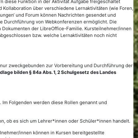
diese Funktion in der Aktivität Aufgabe freigeschaltet
ollaboration über verschiedene Lernaktivitäten (wie Foren,
eilungen‘ und Forum können Nachrichten gesendet und
ne Durchführung von Webkonferenzen ermöglicht. Die
en Dokumenten der LibreOffice-Familie. Kursteilnehmer/innen
 abgeschlossen bzw. welche Lernaktivitäten noch nicht
 nur zweckgebunden zur Vorbereitung und Durchführung der
ndlage bilden § 84a Abs. 1, 2 Schulgesetz des Landes
m. Im Folgenden werden diese Rollen genannt und
von, ob es sich um Lehrer*innen oder Schüler*innen handelt.
ilnehmer/innen können in Kursen bereitgestellte