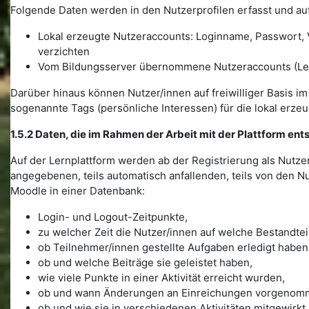
Folgende Daten werden in den Nutzerprofilen erfasst und auf
Lokal erzeugte Nutzeraccounts: Loginname, Passwort, V
verzichten
Vom Bildungsserver übernommene Nutzeraccounts (Lehr
Darüber hinaus können Nutzer/innen auf freiwilliger Basis im 
sogenannte Tags (persönliche Interessen) für die lokal erze
1.5.2 Daten, die im Rahmen der Arbeit mit der Plattform ent
Auf der Lernplattform werden ab der Registrierung als Nutze
angegebenen, teils automatisch anfallenden, teils von den N
Moodle in einer Datenbank:
Login- und Logout-Zeitpunkte,
zu welcher Zeit die Nutzer/innen auf welche Bestandteil
ob Teilnehmer/innen gestellte Aufgaben erledigt haben
ob und welche Beiträge sie geleistet haben,
wie viele Punkte in einer Aktivität erreicht wurden,
ob und wann Änderungen an Einreichungen vorgenom
ob und wie sie in verschiedenen Aktivitäten mitgewirkt