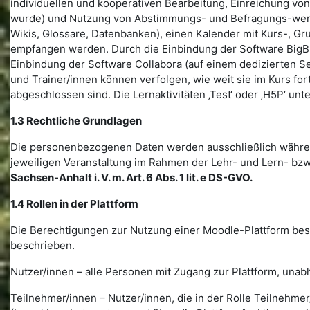
individuellen und kooperativen Bearbeitung, Einreichung von
wurde) und Nutzung von Abstimmungs- und Befragungs-werkze
Wikis, Glossare, Datenbanken), einen Kalender mit Kurs-, G
empfangen werden. Durch die Einbindung der Software BigBl
Einbindung der Software Collabora (auf einem dedizierten S
und Trainer/innen können verfolgen, wie weit sie im Kurs for
abgeschlossen sind. Die Lernaktivitäten ‚Test‘ oder ‚H5P‘ unt
1.3 Rechtliche Grundlagen
Die personenbezogenen Daten werden ausschließlich währen
jeweiligen Veranstaltung im Rahmen der Lehr- und Lern- bzw
Sachsen-Anhalt i. V. m. Art. 6 Abs. 1 lit. e DS-GVO.
1.4 Rollen in der Plattform
Die Berechtigungen zur Nutzung einer Moodle-Plattform bes
beschrieben.
Nutzer/innen – alle Personen mit Zugang zur Plattform, unab
Teilnehmer/innen – Nutzer/innen, die in der Rolle Teilnehme