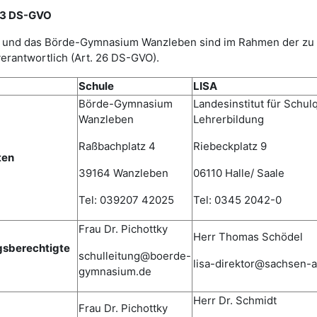
 13 DS-GVO
ISA) und das Börde-Gymnasium Wanzleben sind im Rahmen der z
erantwortlich (Art. 26 DS-GVO).
Schule
LISA
Börde-Gymnasium
Landesinstitut für Schulq
Wanzleben
Lehrerbildung
Raßbachplatz 4
Riebeckplatz 9
ten
39164 Wanzleben
06110 Halle/ Saale
Tel: 039207 42025
Tel: 0345 2042-0
Frau Dr. Pichottky
Herr Thomas Schödel
gsberechtigte
schulleitung@boerde-
lisa-direktor@sachsen-a
gymnasium.de
Herr Dr. Schmidt
Frau Dr. Pichottky