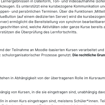
 Lernergebnissen in Dateiform, Ton- und Videoaufnahme (sofern 
ugen. Es unterstützt eine kursbezogene Kommunikation und K
ruppen- und persönlichen Terminen. Über die Funktionen ‚Mitt
ueButton (auf einem dedizierten Server) wird die kursbezoge
erver) ermöglicht die Bereitstellung von synchron bearbeitbar
tgeschritten sind, welche Aktivitäten oder ganze Kurse bereits
erstützen die Überprüfung des Lernfortschritts.
d der Teilnahme an Moodle-basierten Kursen verarbeitet und
. schulorganisatorischer Prozesse genutzt.
Die rechtliche Gru
tehen in Abhängigkeit von der übertragenen Rolle im Kursrau
hängig von Kursen, in die sie eingetragen sind, unabhängig da
r/in in einen Kurs eingetragen sind, meistens Schüler*innen. Te