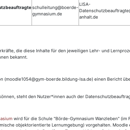
LISA-
tzbeauftragte
schulleitung@boerde-
Datenschutzbeauftragt
gymnasium.de
anhalt.de
rkräfte, die diese Inhalte für den jeweiligen Lehr- und Lernpro
nnen bekannt.
tion (moodle1054@gym-boerde.bildung-lsa.de) einen Bericht üb
n können, steht den Nutzer*innen auch der Datenschutzbeauftra
nasium
wird für die Schule "Börde-Gymnasium Wanzleben" (im F
sche objektorientierte Lernumgebung) vorgehalten. Moodle erm