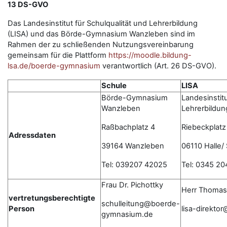
13 DS-GVO
Das Landesinstitut für Schulqualität und Lehrerbildung
(LISA) und das Börde-Gymnasium Wanzleben sind im
Rahmen der zu schließenden Nutzungsvereinbarung
gemeinsam für die Plattform
https://moodle.bildung-
lsa.de/boerde-gymnasium
verantwortlich (Art. 26 DS-GVO).
Schule
LISA
Börde-Gymnasium
Landesinstitu
Wanzleben
Lehrerbildun
Raßbachplatz 4
Riebeckplatz
Adressdaten
39164 Wanzleben
06110 Halle/
Tel: 039207 42025
Tel: 0345 20
Frau Dr. Pichottky
Herr Thomas
vertretungsberechtigte
schulleitung@boerde-
Person
lisa-direkto
gymnasium.de